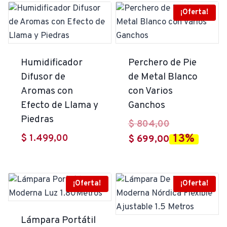
¡Oferta!
Humidificador
Perchero de Pie
Difusor de
de Metal Blanco
Aromas con
con Varios
Efecto de Llama y
Ganchos
Piedras
El
$
804,00
13%
$
1.499,00
El
precio
$
699,00
precio
original
actual
era:
es:
$ 804,00.
¡Oferta!
¡Oferta!
$ 699,00.
Lámpara Portátil