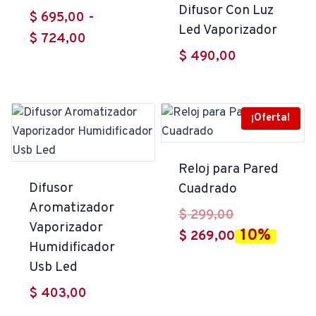
Difusor Con Luz
$
695,00
-
Led Vaporizador
Rango
$
724,00
$
490,00
de
precios:
desde
¡Oferta!
$ 695,00
hasta
$ 724,00
Reloj para Pared
Difusor
Cuadrado
Aromatizador
El
$
299,00
Vaporizador
10%
precio
El
$
269,00
Humidificador
original
precio
Usb Led
era:
actual
$
403,00
$ 299,00.
es: