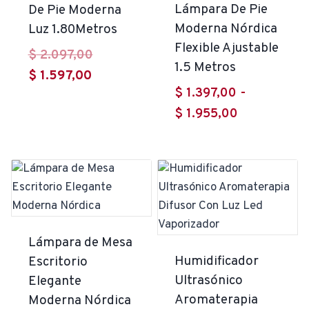
Lámpara De Pie
De Pie Moderna
Moderna Nórdica
Luz 1.80Metros
Flexible Ajustable
El
$
2.097,00
1.5 Metros
El
precio
$
1.597,00
$
1.397,00
-
precio
original
Rango
$
1.955,00
actual
era:
de
es:
$ 2.097,00.
precios:
$ 1.597,00.
desde
$ 1.397,00
hasta
$ 1.955,00
Lámpara de Mesa
Humidificador
Escritorio
Ultrasónico
Elegante
Aromaterapia
Moderna Nórdica