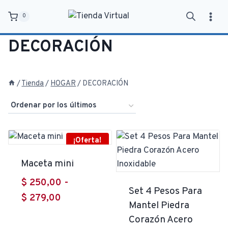
Saltar
0
al
contenido
DECORACIÓN
/
Tienda
/
HOGAR
/
DECORACIÓN
¡Oferta!
Maceta mini
$
250,00
-
Set 4 Pesos Para
Rango
$
279,00
Mantel Piedra
de
Corazón Acero