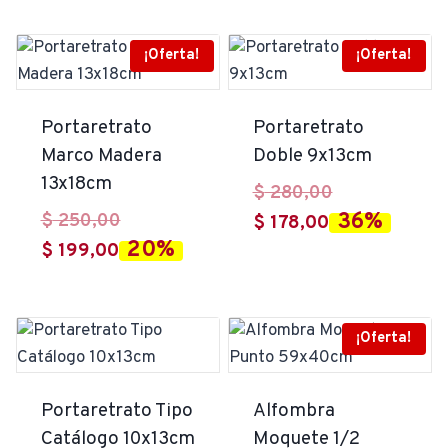
$ 269,00.
¡Oferta!
¡Oferta!
Portaretrato
Portaretrato
Marco Madera
Doble 9x13cm
13x18cm
El
$
280,00
El
36%
$
250,00
El
precio
$
178,00
20%
El
precio
$
199,00
precio
original
precio
original
actual
era:
actual
era:
es:
$ 280,00.
es:
$ 250,00.
¡Oferta!
$ 178,00.
$ 199,00.
Portaretrato Tipo
Alfombra
Catálogo 10x13cm
Moquete 1/2