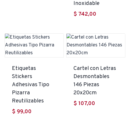
precios:
Inoxidable
desde
$
742,00
$ 250,00
hasta
$ 279,00
Etiquetas
Cartel con Letras
Stickers
Desmontables
Adhesivas Tipo
146 Piezas
Pizarra
20x20cm
Reutilizables
$
107,00
$
99,00