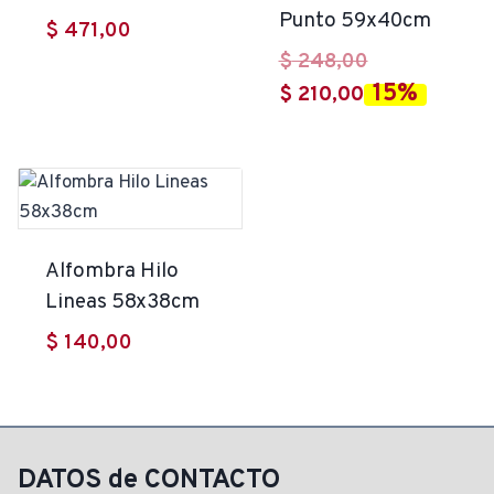
Punto 59x40cm
$
471,00
El
$
248,00
15%
El
precio
$
210,00
precio
original
actual
era:
es:
$ 248,00.
$ 210,00.
Alfombra Hilo
Lineas 58x38cm
$
140,00
DATOS de CONTACTO