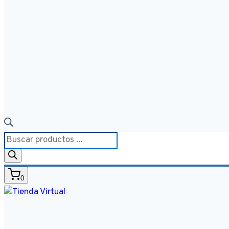
Búsqueda
de
productos
0