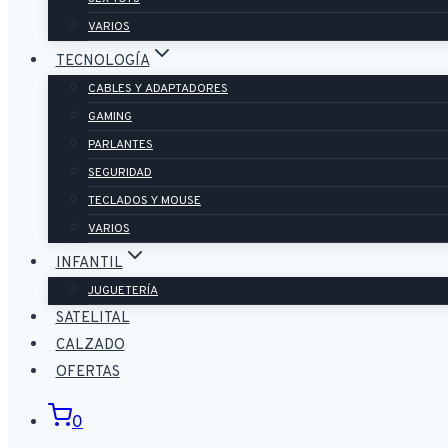
VARIOS
TECNOLOGÍA
CABLES Y ADAPTADORES
GAMING
PARLANTES
SEGURIDAD
TECLADOS Y MOUSE
VARIOS
INFANTIL
JUGUETERÍA
SATELITAL
CALZADO
OFERTAS
0