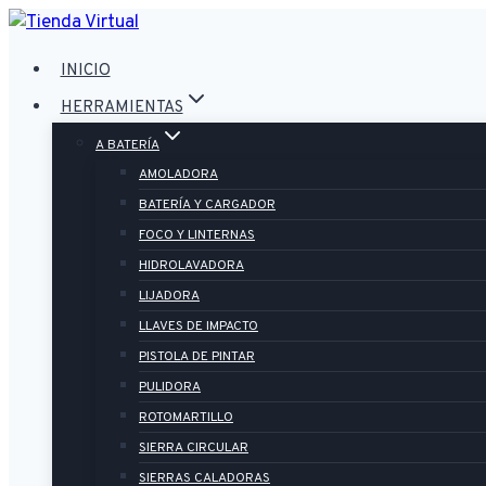
Saltar
al
INICIO
contenido
HERRAMIENTAS
A BATERÍA
AMOLADORA
BATERÍA Y CARGADOR
FOCO Y LINTERNAS
HIDROLAVADORA
LIJADORA
LLAVES DE IMPACTO
PISTOLA DE PINTAR
PULIDORA
ROTOMARTILLO
SIERRA CIRCULAR
SIERRAS CALADORAS