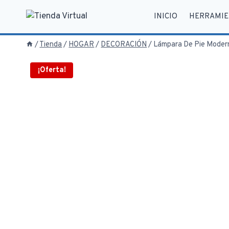
Saltar
INICIO
HERRAMIE
al
contenido
/
Tienda
/
HOGAR
/
DECORACIÓN
/
Lámpara De Pie Moderna
¡Oferta!