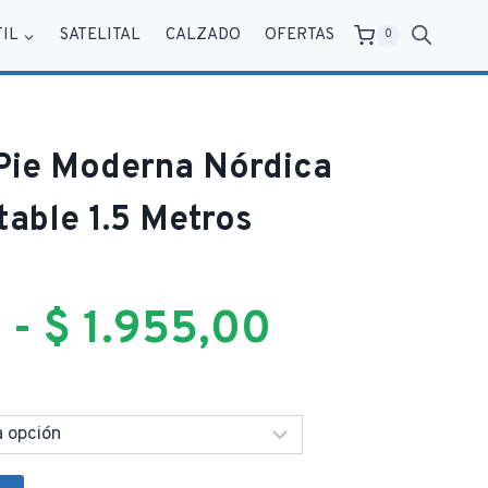
TIL
SATELITAL
CALZADO
OFERTAS
0
Pie Moderna Nórdica
table 1.5 Metros
Rango
0
-
$
1.955,00
de
precios: