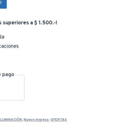
o
desde
s superiores a $ 1.500.-!
$ 1.397,00
da
caciones
hasta
e pago
$ 1.955,0
ILUMINACIÓN
,
Nuevo Ingreso
,
OFERTAS