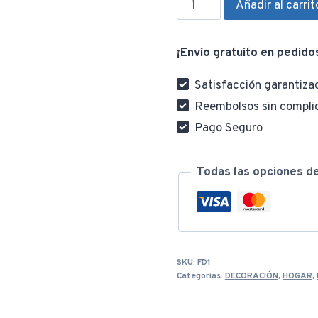
Añadir al carrit
De
Pie
¡Envío gratuito en pedido
Moderna
Nórdica
Satisfacción garantiza
Flexible
Reembolsos sin compli
Ajustable
Pago Seguro
1.5
Metros
cantidad
Todas las opciones d
SKU:
FD1
Categorías:
DECORACIÓN
,
HOGAR
,