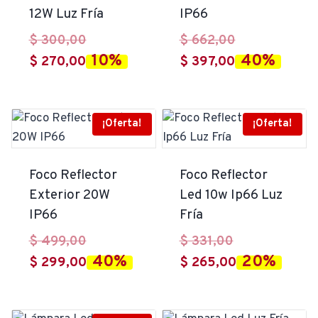
12W Luz Fría
IP66
El
El
$
300,00
$
662,00
10%
40%
El
precio
El
precio
$
270,00
$
397,00
precio
original
precio
original
actual
era:
actual
era:
es:
$ 300,00.
es:
$ 662,00.
¡Oferta!
¡Oferta!
$ 270,00.
$ 397,00.
Foco Reflector
Foco Reflector
Exterior 20W
Led 10w Ip66 Luz
IP66
Fría
El
El
$
499,00
$
331,00
40%
20%
precio
El
precio
El
$
299,00
$
265,00
original
precio
original
precio
era:
actual
era:
actual