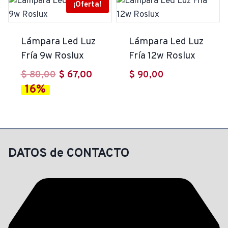
$ 499,00.
es:
$ 331,00.
es:
¡Oferta!
$ 299,00.
$ 265,00.
Lámpara Led Luz
Lámpara Led Luz
Fría 9w Roslux
Fría 12w Roslux
El
El
$
80,00
$
67,00
$
90,00
16%
precio
precio
original
actual
era:
es:
$ 80,00.
$ 67,00.
DATOS de CONTACTO