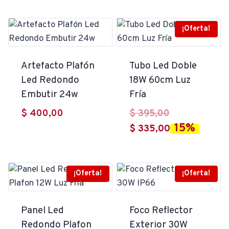
precios:
desde
¡Oferta!
$ 695,00
hasta
Artefacto Plafón
Tubo Led Doble
$ 724,00
Led Redondo
18W 60cm Luz
Embutir 24w
Fría
El
$
400,00
$
395,00
15%
precio
El
$
335,00
original
precio
era:
actual
$ 395,00.
es:
¡Oferta!
¡Oferta!
$ 335,00.
Panel Led
Foco Reflector
Redondo Plafon
Exterior 30W