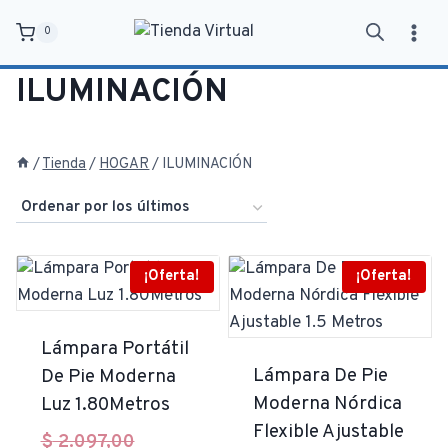
Saltar
0
al
contenido
ILUMINACIÓN
/
Tienda
/
HOGAR
/
ILUMINACIÓN
¡Oferta!
¡Oferta!
Lámpara Portátil
Lámpara De Pie
De Pie Moderna
Moderna Nórdica
Luz 1.80Metros
Flexible Ajustable
El
$
2.097,00