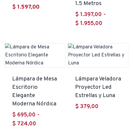
1.5 Metros
El
precio
$
1.597,00
$
1.397,00
-
precio
original
Rango
$
1.955,00
actual
era:
de
es:
$ 2.097,00.
precios:
$ 1.597,00.
desde
$ 1.397,00
hasta
$ 1.955,00
Lámpara de Mesa
Lámpara Veladora
Escritorio
Proyector Led
Elegante
Estrellas y Luna
Moderna Nórdica
$
379,00
$
695,00
-
Rango
$
724,00
de