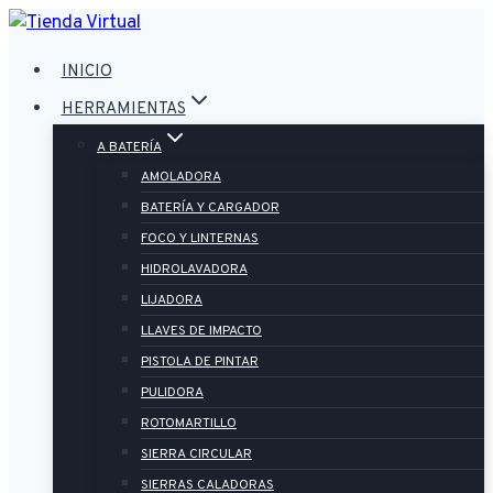
Saltar
al
INICIO
contenido
HERRAMIENTAS
A BATERÍA
AMOLADORA
BATERÍA Y CARGADOR
FOCO Y LINTERNAS
HIDROLAVADORA
LIJADORA
LLAVES DE IMPACTO
PISTOLA DE PINTAR
PULIDORA
ROTOMARTILLO
SIERRA CIRCULAR
SIERRAS CALADORAS