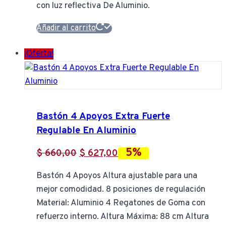
con luz reflectiva De Aluminio.
Añadir al carrito
¡Oferta!
Bastón 4 Apoyos Extra Fuerte
Regulable En Aluminio
5%
El
El
$
660,00
$
627,00
precio
precio
Bastón 4 Apoyos Altura ajustable para una
original
actual
mejor comodidad. 8 posiciones de regulación
era:
es:
Material: Aluminio 4 Regatones de Goma con
$ 660,00.
$ 627,00.
refuerzo interno. Altura Máxima: 88 cm Altura