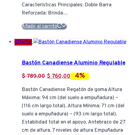
Características Principales: Doble Barra
Reforzada: Brinda…
Añadir al carrito
¡Oferta!
Bastón Canadiense Aluminio Regulable
4%
El
El
$
789,00
$
760,00
precio
precio
Bastón Canadiense Regatón de goma Altura
original
actual
Máxima: 94 cm (del suelo a empuñadura) –
era:
es:
(116 cm largo total). Altura Mínima: 71 cm (del
$ 789,00.
$ 760,00.
suelo a empuñadura) – (93 cm largo total).
Estabilidad total en el apoyo. Antebrazo de 27
cm de altura. 7 niveles de altura Empuñadura