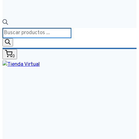
Búsqueda
de
productos
0