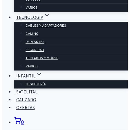
VARIOS
TECNOLOGÍA
CABLES Y ADAPTADORES
GAMING
PARLANTES
SEGURIDAD
TECLADOS Y MOUSE
VARIOS
INFANTIL
JUGUETERÍA
SATELITAL
CALZADO
OFERTAS
0