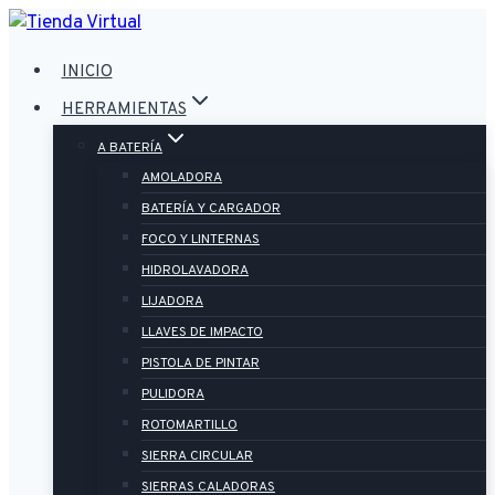
Saltar
al
INICIO
contenido
HERRAMIENTAS
A BATERÍA
AMOLADORA
BATERÍA Y CARGADOR
FOCO Y LINTERNAS
HIDROLAVADORA
LIJADORA
LLAVES DE IMPACTO
PISTOLA DE PINTAR
PULIDORA
ROTOMARTILLO
SIERRA CIRCULAR
SIERRAS CALADORAS