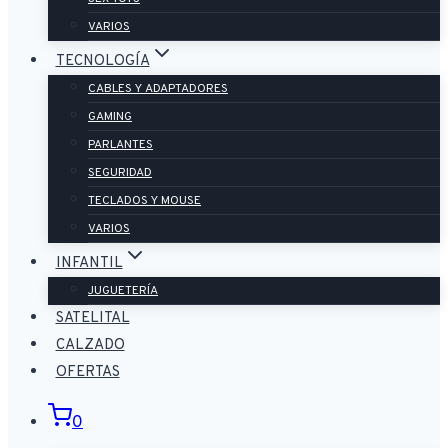
VARIOS
TECNOLOGÍA
CABLES Y ADAPTADORES
GAMING
PARLANTES
SEGURIDAD
TECLADOS Y MOUSE
VARIOS
INFANTIL
JUGUETERÍA
SATELITAL
CALZADO
OFERTAS
0