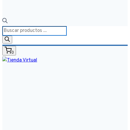
Búsqueda
de
productos
0