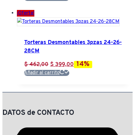
¡Oferta!
Torteras Desmontables 3pzas 24-26-
28CM
14%
El
El
$
462,00
$
399,00
precio
precio
Añadir al carrito
original
actual
era:
es:
$ 462,00.
$ 399,00.
DATOS de CONTACTO