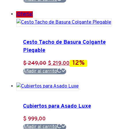
precio
precio
original
actual
¡Oferta!
era:
es:
$ 138,00.
$ 99,00.
Cesto Tacho de Basura Colgante
Plegable
12%
El
El
$
249,00
$
219,00
precio
precio
Añadir al carrito
original
actual
era:
es:
$ 249,00.
$ 219,00.
Cubiertos para Asado Luxe
$
999,00
Añadir al carrito