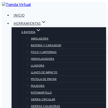
Saltar
al
INICIO
contenido
HERRAMIENTAS
A BATERÍA
AMOLADORA
BATERÍA Y CARGADOR
FOCO Y LINTERNAS
HIDROLAVADORA
LIJADORA
LLAVES DE IMPACTO
PISTOLA DE PINTAR
PULIDORA
ROTOMARTILLO
SIERRA CIRCULAR
SIERRAS CALADORAS