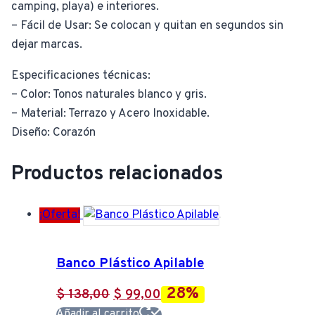
camping, playa) e interiores.
– Fácil de Usar: Se colocan y quitan en segundos sin
dejar marcas.
Especificaciones técnicas:
– Color: Tonos naturales blanco y gris.
– Material: Terrazo y Acero Inoxidable.
Diseño: Corazón
Productos relacionados
¡Oferta!
Banco Plástico Apilable
28%
El
El
$
138,00
$
99,00
Añadir al carrito