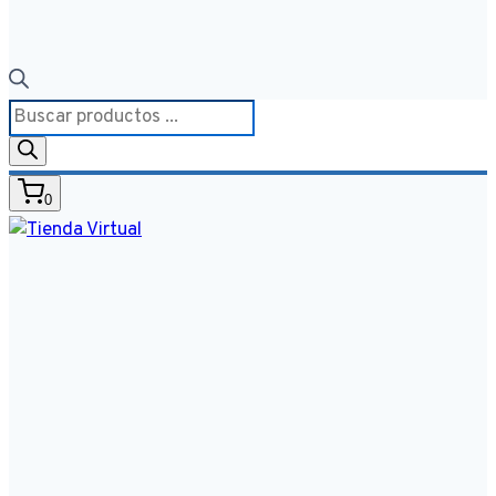
Búsqueda
de
productos
0