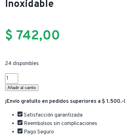
Inoxidable
$
742,00
24 disponibles
Set
4
Añadir al carrito
Pesos
¡Envío gratuito en pedidos superiores a $ 1.500.-!
Para
Mantel
Satisfacción garantizada
Piedra
Reembolsos sin complicaciones
Corazón
Pago Seguro
Acero