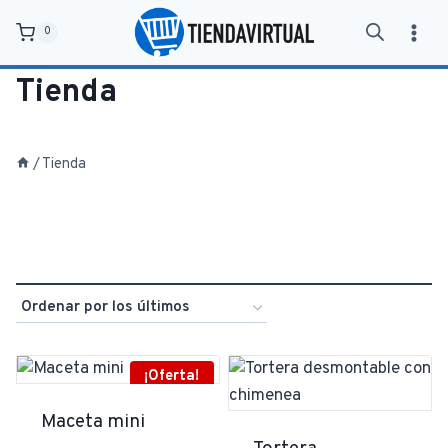
Saltar
0
al
contenido
Tienda
/
Tienda
¡Oferta!
Maceta mini