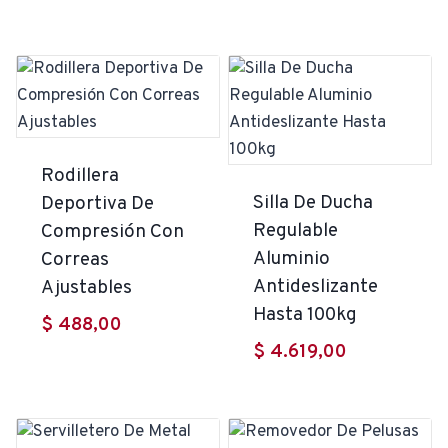
original
precio
era:
actual
$ 2.100,00.
es:
$ 1.890,00.
Rodillera
Silla De Ducha
Deportiva De
Regulable
Compresión Con
Aluminio
Correas
Antideslizante
Ajustables
Hasta 100kg
$
488,00
$
4.619,00