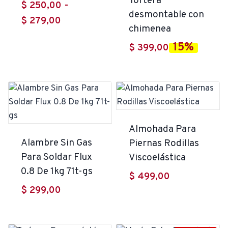
Tortera
$
250,00
-
desmontable con
Rango
$
279,00
chimenea
de
15%
$
399,00
precios:
desde
$ 250,00
hasta
$ 279,00
Almohada Para
Alambre Sin Gas
Piernas Rodillas
Para Soldar Flux
Viscoelástica
0.8 De 1kg 71t-gs
$
499,00
$
299,00