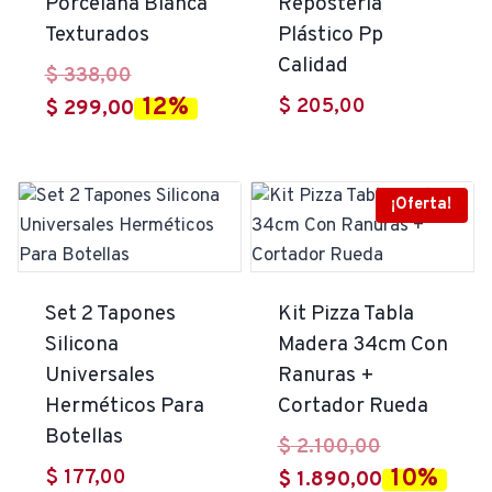
Porcelana Blanca
Repostería
Texturados
Plástico Pp
Calidad
El
$
338,00
12%
$
205,00
precio
El
$
299,00
original
precio
era:
actual
$ 338,00.
es:
¡Oferta!
$ 299,00.
Set 2 Tapones
Kit Pizza Tabla
Silicona
Madera 34cm Con
Universales
Ranuras +
Herméticos Para
Cortador Rueda
Botellas
El
$
2.100,00
10%
$
177,00
precio
El
$
1.890,00