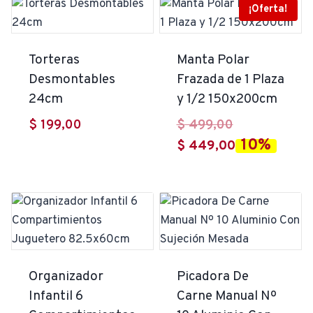
¡Oferta!
Torteras
Manta Polar
Desmontables
Frazada de 1 Plaza
24cm
y 1/2 150x200cm
El
$
199,00
$
499,00
10%
precio
El
$
449,00
original
precio
era:
actual
$ 499,00.
es:
$ 449,00.
Organizador
Picadora De
Infantil 6
Carne Manual Nº