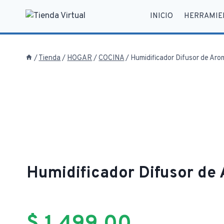
Saltar
INICIO
HERRAMIE
al
contenido
/
Tienda
/
HOGAR
/
COCINA
/
Humidificador Difusor de Aro
Humidificador Difusor de
$
1.499,00