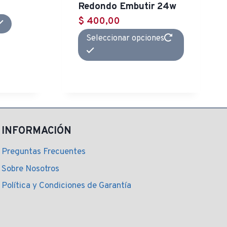
Redondo Embutir 24w
$
400,00
Este
Seleccionar opciones
producto
tiene
múltiples
variantes.
Las
opciones
INFORMACIÓN
se
pueden
Preguntas Frecuentes
elegir
Sobre Nosotros
en
la
Política y Condiciones de Garantía
página
de
producto