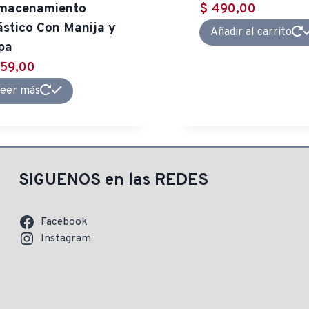
macenamiento
$
490,00
ástico Con Manija y
Añadir al carrito
pa
59,00
eer más
SIGUENOS en las REDES
Facebook
Instagram