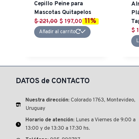
Cepillo Peine para
Al
Mascotas Quitapelos
Pl
11%
El
El
$
221,00
$
197,00
Ta
precio
precio
$
1
Añadir al carrito
original
actual
L
era:
es:
$ 221,00.
$ 197,00.
DATOS de CONTACTO
Nuestra dirección
: Colorado 1763, Montevideo,
Uruguay
Horario de atención
: Lunes a Viernes de 9:00 a
13:00 y de 13:30 a 17:30 hs.