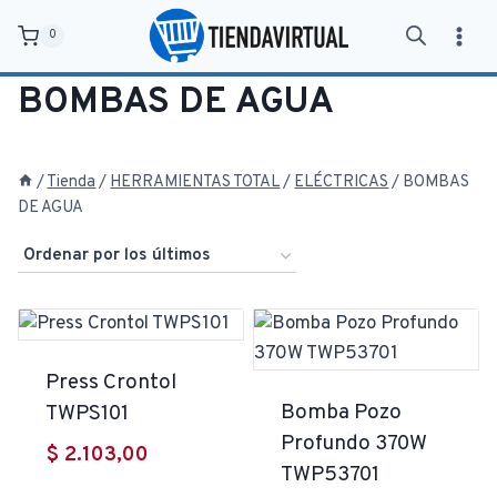
Saltar
0
al
contenido
BOMBAS DE AGUA
/
Tienda
/
HERRAMIENTAS TOTAL
/
ELÉCTRICAS
/
BOMBAS
DE AGUA
Press Crontol
Bomba Pozo
TWPS101
Profundo 370W
$
2.103,00
TWP53701