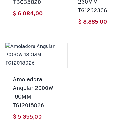
230MM
TBG35020
TG1262306
$
6.084,00
$
8.885,00
Amoladora
Angular 2000W
180MM
TG12018026
$
5.355,00