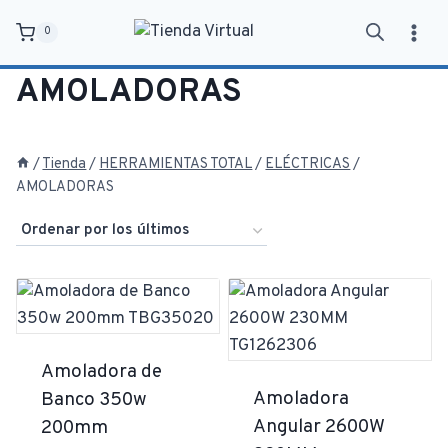
Saltar
0
al
contenido
AMOLADORAS
/
Tienda
/
HERRAMIENTAS TOTAL
/
ELÉCTRICAS
/
AMOLADORAS
Amoladora de
Amoladora
Banco 350w
Angular 2600W
200mm