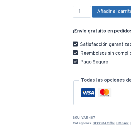
Humidificador
Añadir al carrit
Ultrasónico
Aromaterapia
¡Envío gratuito en pedido
Difusor
Con
Satisfacción garantiza
Luz
Reembolsos sin compli
Led
Pago Seguro
Vaporizador
cantidad
Todas las opciones d
SKU:
VAR487
Categorías:
DECORACIÓN
,
HOGAR
,