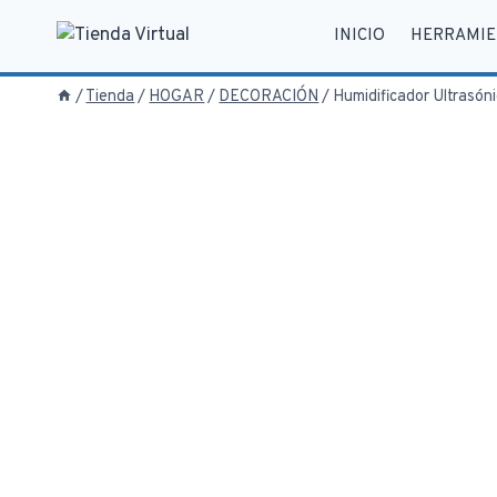
Saltar
INICIO
HERRAMIE
al
contenido
/
Tienda
/
HOGAR
/
DECORACIÓN
/
Humidificador Ultrasón