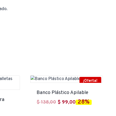
ado.
¡Oferta!
Banco Plástico Apilable
ra
28%
El
El
$
138,00
$
99,00
precio
precio