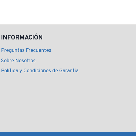
original
actual
era:
es:
$ 138,00.
$ 99,00.
INFORMACIÓN
Preguntas Frecuentes
Sobre Nosotros
Política y Condiciones de Garantía