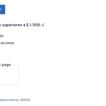
o
s superiores a $ 1.500.-!
da
caciones
e pago
Nuevo Ingreso
,
VARIOS