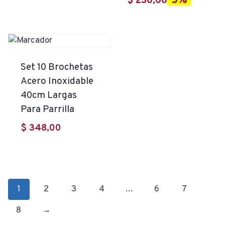
5%
El
precio
$
230,00
precio
original
actual
era:
es:
$ 243,00.
$ 230,00.
Set 10 Brochetas
Acero Inoxidable
40cm Largas
Para Parrilla
$
348,00
1
2
3
4
…
6
7
8
→