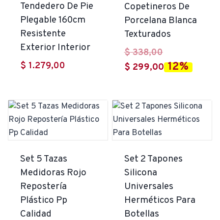
Tendedero De Pie
Copetineros De
Plegable 160cm
Porcelana Blanca
Resistente
Texturados
Exterior Interior
El
$
338,00
$
1.279,00
12%
precio
El
$
299,00
original
precio
era:
actual
$ 338,00.
es:
$ 299,00.
Set 5 Tazas
Set 2 Tapones
Medidoras Rojo
Silicona
Repostería
Universales
Plástico Pp
Herméticos Para
Calidad
Botellas