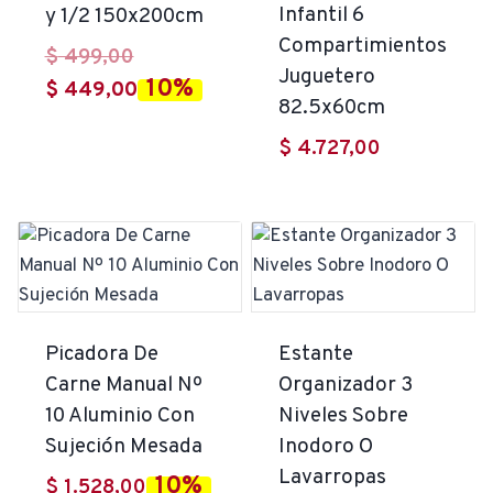
Infantil 6
y 1/2 150x200cm
Compartimientos
El
$
499,00
Juguetero
10%
precio
El
$
449,00
82.5x60cm
original
precio
$
4.727,00
era:
actual
$ 499,00.
es:
$ 449,00.
Picadora De
Estante
Carne Manual Nº
Organizador 3
10 Aluminio Con
Niveles Sobre
Sujeción Mesada
Inodoro O
Lavarropas
10%
$
1.528,00