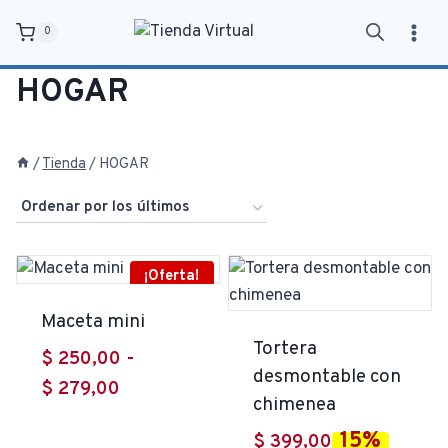
Saltar
0
al
contenido
HOGAR
/
Tienda
/
HOGAR
¡Oferta!
Maceta mini
Tortera
$
250,00
-
desmontable con
Rango
$
279,00
chimenea
de
15%
$
399,00