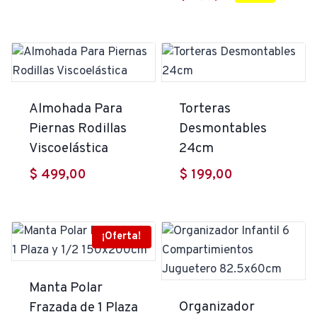
precios:
desde
$ 250,00
hasta
$ 279,00
Almohada Para
Torteras
Piernas Rodillas
Desmontables
Viscoelástica
24cm
$
499,00
$
199,00
¡Oferta!
Manta Polar
Organizador
Frazada de 1 Plaza