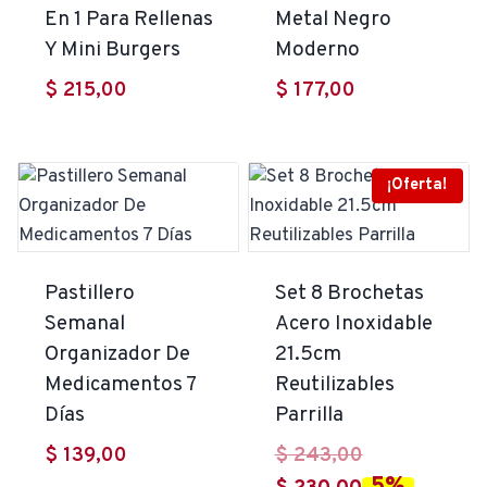
En 1 Para Rellenas
Metal Negro
Y Mini Burgers
Moderno
$
215,00
$
177,00
¡Oferta!
Pastillero
Set 8 Brochetas
Semanal
Acero Inoxidable
Organizador De
21.5cm
Medicamentos 7
Reutilizables
Días
Parrilla
El
$
139,00
$
243,00