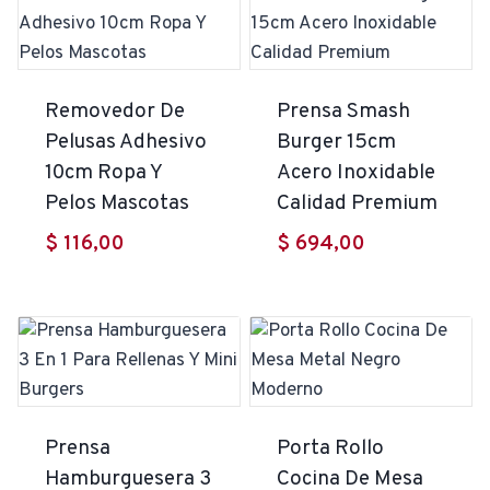
$ 2.100,00.
es:
$ 1.890,00.
Removedor De
Prensa Smash
Pelusas Adhesivo
Burger 15cm
10cm Ropa Y
Acero Inoxidable
Pelos Mascotas
Calidad Premium
$
116,00
$
694,00
Prensa
Porta Rollo
Hamburguesera 3
Cocina De Mesa