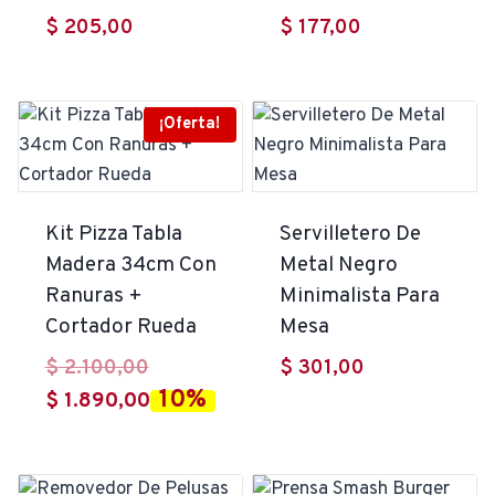
$
205,00
$
177,00
¡Oferta!
Kit Pizza Tabla
Servilletero De
Madera 34cm Con
Metal Negro
Ranuras +
Minimalista Para
Cortador Rueda
Mesa
El
$
2.100,00
$
301,00
10%
precio
El
$
1.890,00
original
precio
era:
actual