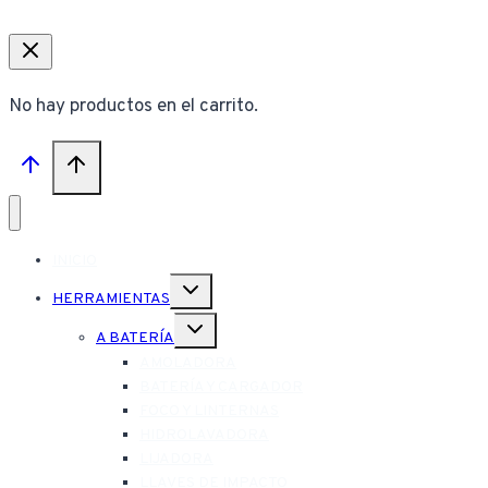
No hay productos en el carrito.
INICIO
Alternar
HERRAMIENTAS
menú
hijo
Alternar
A BATERÍA
menú
hijo
AMOLADORA
BATERÍA Y CARGADOR
FOCO Y LINTERNAS
HIDROLAVADORA
LIJADORA
LLAVES DE IMPACTO