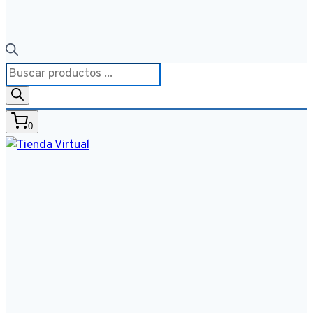
Búsqueda
de
productos
0