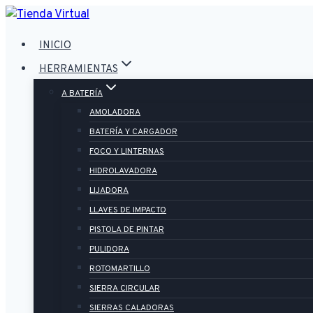
Saltar
al
INICIO
contenido
HERRAMIENTAS
A BATERÍA
AMOLADORA
BATERÍA Y CARGADOR
FOCO Y LINTERNAS
HIDROLAVADORA
LIJADORA
LLAVES DE IMPACTO
PISTOLA DE PINTAR
PULIDORA
ROTOMARTILLO
SIERRA CIRCULAR
SIERRAS CALADORAS