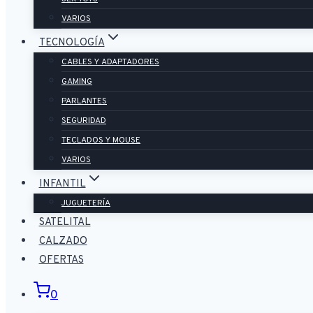
VARIOS
TECNOLOGÍA
CABLES Y ADAPTADORES
GAMING
PARLANTES
SEGURIDAD
TECLADOS Y MOUSE
VARIOS
INFANTIL
JUGUETERÍA
SATELITAL
CALZADO
OFERTAS
0