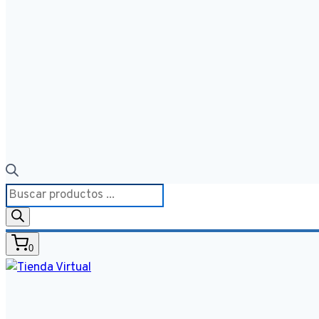
Búsqueda
de
productos
0