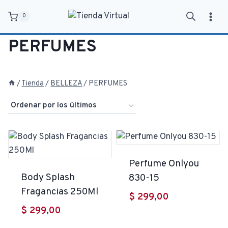
Saltar
0
al
contenido
PERFUMES
/
Tienda
/
BELLEZA
/
PERFUMES
Perfume Onlyou
Body Splash
830-15
Fragancias 250Ml
$
299,00
$
299,00