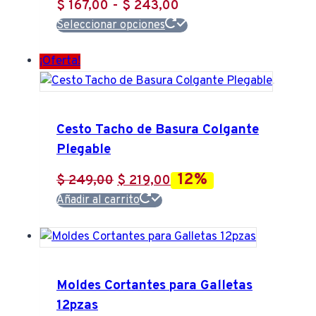
Rango
$
167,00
-
$
243,00
Este
de
Seleccionar opciones
producto
precios:
¡Oferta!
tiene
desde
múltiples
$ 167,00
variantes.
hasta
Las
Cesto Tacho de Basura Colgante
$ 243,00
opciones
Plegable
se
pueden
12%
El
El
$
249,00
$
219,00
elegir
precio
precio
Añadir al carrito
en
original
actual
la
era:
es:
página
$ 249,00.
$ 219,00.
de
Moldes Cortantes para Galletas
producto
12pzas