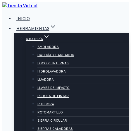
Saltar
al
INICIO
contenido
HERRAMIENTAS
A BATERÍA
AMOLADORA
BATERÍA Y CARGADOR
FOCO Y LINTERNAS
HIDROLAVADORA
LIJADORA
LLAVES DE IMPACTO
PISTOLA DE PINTAR
PULIDORA
ROTOMARTILLO
SIERRA CIRCULAR
SIERRAS CALADORAS