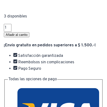
3 disponibles
Lámpara
Veladora
Añadir al carrito
Proyector
¡Envío gratuito en pedidos superiores a $ 1.500.-!
Led
Estrellas
Satisfacción garantizada
y
Reembolsos sin complicaciones
Luna
Pago Seguro
cantidad
Todas las opciones de pago