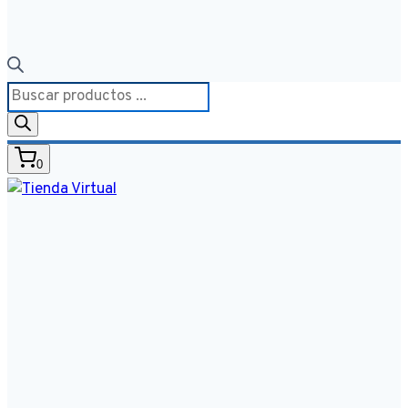
Búsqueda
de
productos
0