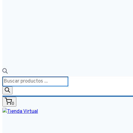
Búsqueda
de
productos
0