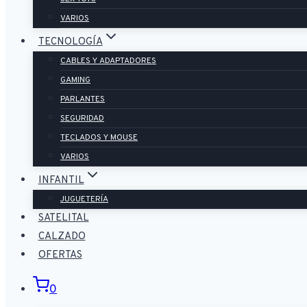
VARIOS
TECNOLOGÍA
CABLES Y ADAPTADORES
GAMING
PARLANTES
SEGURIDAD
TECLADOS Y MOUSE
VARIOS
INFANTIL
JUGUETERÍA
SATELITAL
CALZADO
OFERTAS
0