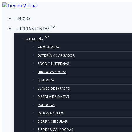
Saltar
al
INICIO
contenido
HERRAMIENTAS
A BATERÍA
AMOLADORA
BATERÍA Y CARGADOR
FOCO Y LINTERNAS
HIDROLAVADORA
LIJADORA
LLAVES DE IMPACTO
PISTOLA DE PINTAR
PULIDORA
ROTOMARTILLO
SIERRA CIRCULAR
SIERRAS CALADORAS