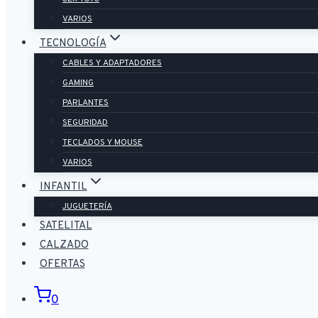
VARIOS
TECNOLOGÍA
CABLES Y ADAPTADORES
GAMING
PARLANTES
SEGURIDAD
TECLADOS Y MOUSE
VARIOS
INFANTIL
JUGUETERÍA
SATELITAL
CALZADO
OFERTAS
0