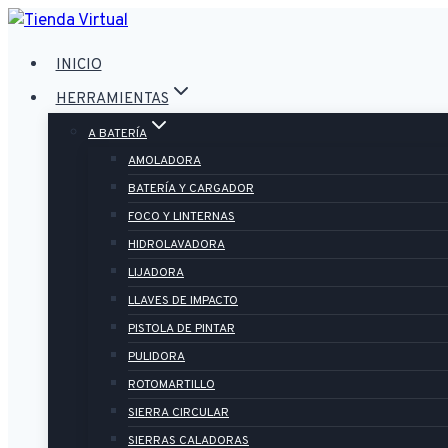
Saltar
al
INICIO
contenido
HERRAMIENTAS
A BATERÍA
AMOLADORA
BATERÍA Y CARGADOR
FOCO Y LINTERNAS
HIDROLAVADORA
LIJADORA
LLAVES DE IMPACTO
PISTOLA DE PINTAR
PULIDORA
ROTOMARTILLO
SIERRA CIRCULAR
SIERRAS CALADORAS