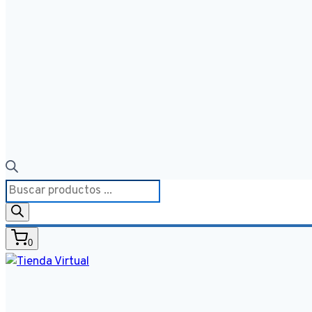
Búsqueda
de
productos
0