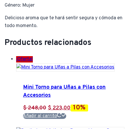
Género: Mujer
Delicioso aroma que te hará sentir segura y cómoda en
todo momento.
Productos relacionados
¡Oferta!
Mini Torno para Uñas a Pilas con
Accesorios
10%
El
El
$
248,00
$
223,00
precio
precio
Añadir al carrito
original
actual