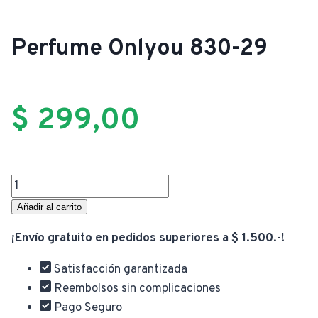
Perfume Onlyou 830-29
$
299,00
Perfume
Onlyou
Añadir al carrito
830-
¡Envío gratuito en pedidos superiores a $ 1.500.-!
29
cantidad
Satisfacción garantizada
Reembolsos sin complicaciones
Pago Seguro