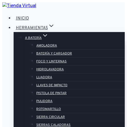
Saltar
al
INICIO
contenido
HERRAMIENTAS
A BATERÍA
AMOLADORA
BATERÍA Y CARGADOR
FOCO Y LINTERNAS
HIDROLAVADORA
LIJADORA
LLAVES DE IMPACTO
PISTOLA DE PINTAR
PULIDORA
ROTOMARTILLO
SIERRA CIRCULAR
SIERRAS CALADORAS