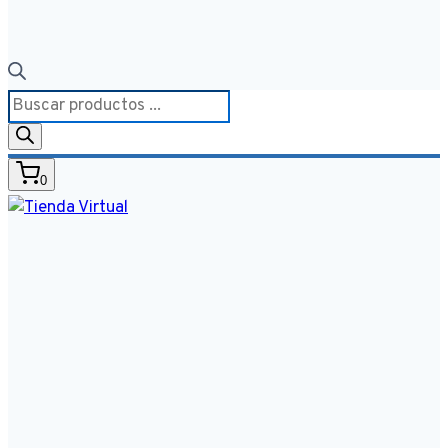
Búsqueda
de
productos
0