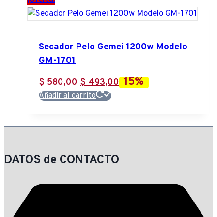
¡Oferta!
Secador Pelo Gemei 1200w Modelo
GM-1701
15%
El
El
$
580,00
$
493,00
precio
precio
Añadir al carrito
original
actual
era:
es:
$ 580,00.
$ 493,00.
DATOS de CONTACTO