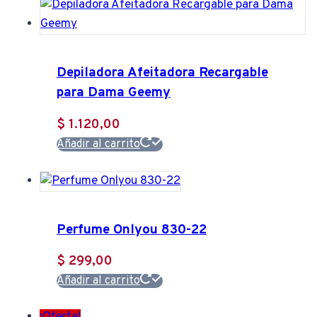
era:
es:
$ 248,00.
$ 223,00.
Depiladora Afeitadora Recargable
para Dama Geemy
$
1.120,00
Añadir al carrito
Perfume Onlyou 830-22
$
299,00
Añadir al carrito