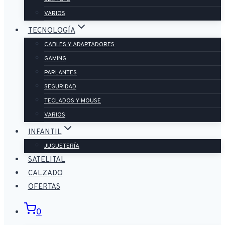
VARIOS
TECNOLOGÍA
CABLES Y ADAPTADORES
GAMING
PARLANTES
SEGURIDAD
TECLADOS Y MOUSE
VARIOS
INFANTIL
JUGUETERÍA
SATELITAL
CALZADO
OFERTAS
0