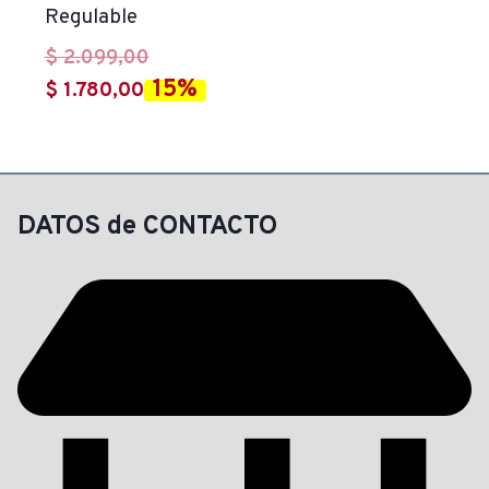
Regulable
El
$
2.099,00
15%
El
precio
$
1.780,00
precio
original
actual
era:
es:
$ 2.099,00.
$ 1.780,00.
DATOS de CONTACTO