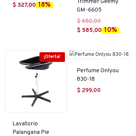
Trimmer Geemy
18%
El
precio
$
327,00
GM-6605
precio
original
El
$
650,00
actual
era:
10%
precio
El
$
585,00
es:
$ 399,00.
original
precio
$ 327,00.
era:
actual
$ 650,00.
es:
¡Oferta!
$ 585,00.
Perfume Onlyou
830-18
$
299,00
Lavatorio
Palangana Pie