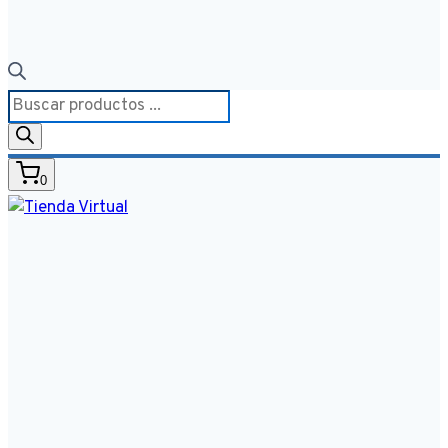
Búsqueda
de
productos
0