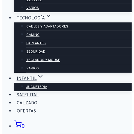
VARIOS
TECNOLOGÍA
CABLES Y ADAPTADORES
GAMING
PARLANTES
SEGURIDAD
TECLADOS Y MOUSE
VARIOS
INFANTIL
JUGUETERÍA
SATELITAL
CALZADO
OFERTAS
0