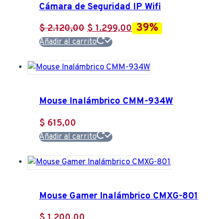
Cámara de Seguridad IP Wifi
39%
El
El
$
2.120,00
$
1.299,00
precio
precio
Añadir al carrito
original
actual
era:
es:
$ 2.120,00.
$ 1.299,00.
Mouse Inalámbrico CMM-934W
$
615,00
Añadir al carrito
Mouse Gamer Inalámbrico CMXG-801
$
1.200,00