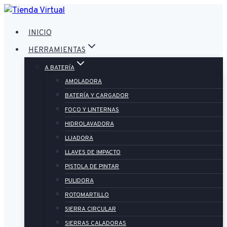
Saltar
al
INICIO
contenido
HERRAMIENTAS
A BATERÍA
AMOLADORA
BATERÍA Y CARGADOR
FOCO Y LINTERNAS
HIDROLAVADORA
LIJADORA
LLAVES DE IMPACTO
PISTOLA DE PINTAR
PULIDORA
ROTOMARTILLO
SIERRA CIRCULAR
SIERRAS CALADORAS