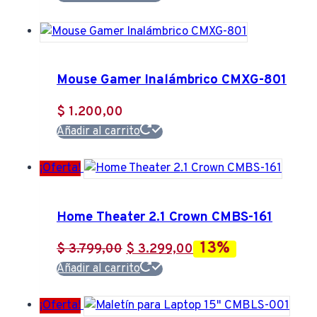
Mouse Gamer Inalámbrico CMXG-801
$
1.200,00
Añadir al carrito
¡Oferta!
Home Theater 2.1 Crown CMBS-161
13%
El
El
$
3.799,00
$
3.299,00
precio
precio
Añadir al carrito
original
actual
¡Oferta!
era:
es: