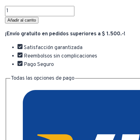
original
a
Auricular
Gamer
Añadir al carrito
con
era:
es
¡Envío gratuito en pedidos superiores a $ 1.500.-!
Micrófono
3.5mm
Satisfacción garantizada
$ 1.199,00.
$
Crown
Reembolsos sin complicaciones
CMGH-
Pago Seguro
2000/2001
cantidad
Todas las opciones de pago