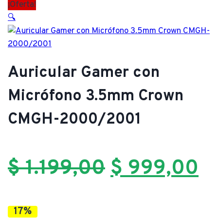
¡Oferta!
🔍
Auricular Gamer con
Micrófono 3.5mm Crown
CMGH-2000/2001
El
El
$
1.199,00
$
999,00
precio
pr
17%