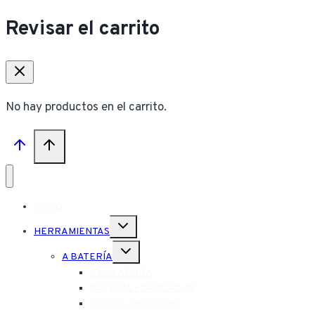
Revisar el carrito
No hay productos en el carrito.
INICIO
Alternar
HERRAMIENTAS
menú
hijo
Alternar
A BATERÍA
menú
hijo
AMOLADORA
BATERÍA Y CARGADOR
FOCO Y LINTERNAS