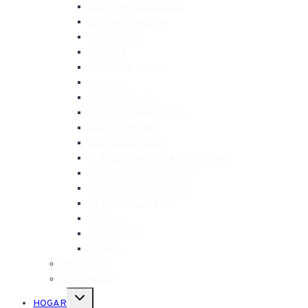
DESTORNILLADORES
ENGRAMPADORA
ESCUADRAS
HACHAS
JUEGO DE DADOS
LLANAS
LLAVES ALLEN
LLAVES COMBINADAS
LLAVES DE ARO
LLAVES DE CAÑO
LLAVES FRANCESAS/INGLESAS
MARTILLOS Y MACETAS
MORSAS Y SARGENTOS
PINZAS Y ALICATES
PISTOLA
SERRUCHOS
VARIOS
MEDICIÓN
SEGURIDAD
Alternar
HOGAR
menú