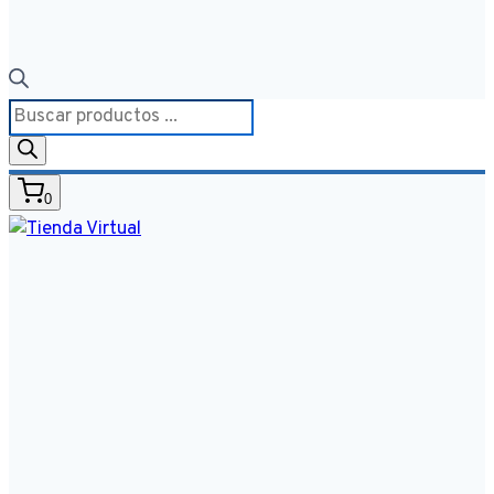
Búsqueda
de
productos
0