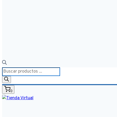
Búsqueda
de
productos
0