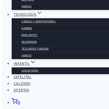
VARIOS
TECNOLOGÍA
CABLES Y ADAPTADORES
GAMING
PARLANTES
SEGURIDAD
TECLADOS Y MOUSE
VARIOS
INFANTIL
JUGUETERÍA
SATELITAL
CALZADO
OFERTAS
0