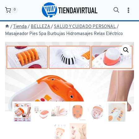
Saltar
0
al
contenido
/
Tienda
/
BELLEZA
/
SALUD Y CUIDADO PERSONAL
/
Masajeador Pies Spa Burbujas Hidromasajes Relax Eléctrico