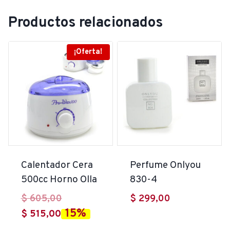
Productos relacionados
¡Oferta!
Calentador Cera
Perfume Onlyou
500cc Horno Olla
830-4
El
$
605,00
$
299,00
15%
El
precio
$
515,00
precio
original