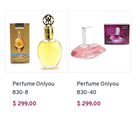
actual
era:
es:
$ 605,00.
$ 515,00.
Perfume Onlyou
Perfume Onlyou
830-8
830-40
$
299,00
$
299,00