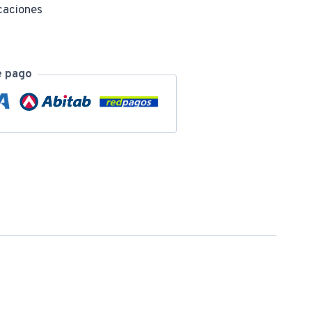
caciones
e pago