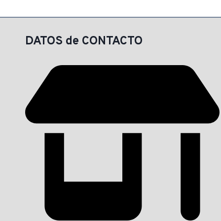
era:
es:
$ 605,00.
$ 515,00.
DATOS de CONTACTO