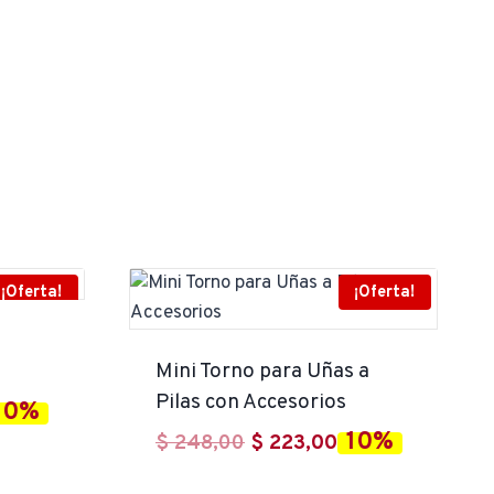
¡Oferta!
¡Oferta!
Mini Torno para Uñas a
Pilas con Accesorios
10%
l
10%
El
El
$
248,00
$
223,00
recio
precio
precio
ctual