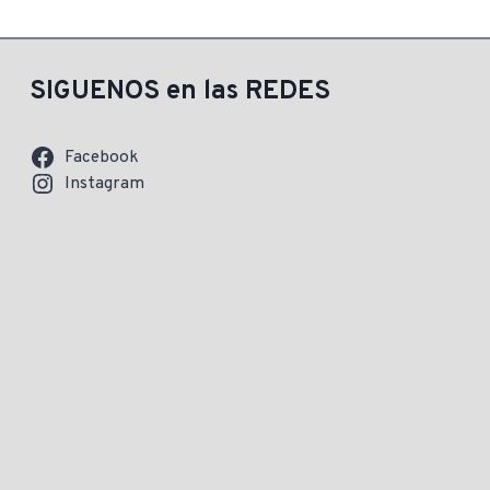
era:
es:
era:
es
$ 2.099,00.
$ 1.780,00.
$ 277,00.
$
SIGUENOS en las REDES
Facebook
Instagram