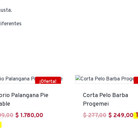
gusta.
iferentes
¡Oferta!
orio Palangana Pie
Corta Pelo Barba
able
Progemei
El
El
El
E
99,00
$
1.780,00
$
277,00
$
249,00
precio
precio
precio
p
original
actual
original
a