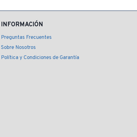
original
actual
:
era:
es:
 249,00.
$ 248,00.
$ 223,00.
INFORMACIÓN
Preguntas Frecuentes
Sobre Nosotros
Política y Condiciones de Garantía