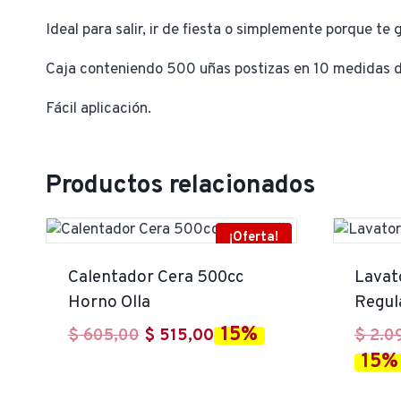
Ideal para salir, ir de fiesta o simplemente porque te 
Caja conteniendo 500 uñas postizas en 10 medidas d
Fácil aplicación.
Productos relacionados
¡Oferta!
Calentador Cera 500cc
Lavat
Horno Olla
Regul
15%
El
El
$
605,00
$
515,00
$
2.0
15%
precio
precio
original
actual