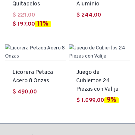
Quitapelos
Aluminio
El
$
221,00
$
244,00
11%
El
precio
$
197,00
precio
original
actual
era:
es:
$ 221,00.
$ 197,00.
Licorera Petaca
Juego de
Acero 8 Onzas
Cubiertos 24
Piezas con Valija
$
490,00
9%
$
1.099,00