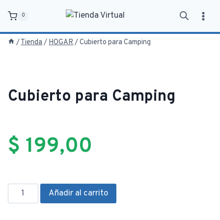
Saltar
0
al
contenido
/
Tienda
/
HOGAR
/
Cubierto para Camping
Cubierto para Camping
$
199,00
Cubierto
Añadir al carrito
para
Camping