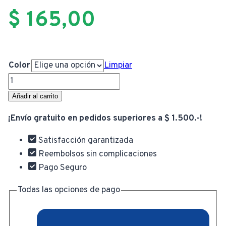
$
165,00
Color
Limpiar
Porta
Esponja
Añadir al carrito
de
¡Envío gratuito en pedidos superiores a $ 1.500.-!
Silicona
Escurridor
Satisfacción garantizada
Colgante
Reembolsos sin complicaciones
cantidad
Pago Seguro
Todas las opciones de pago