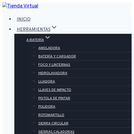
Saltar
al
INICIO
contenido
HERRAMIENTAS
A BATERÍA
AMOLADORA
BATERÍA Y CARGADOR
FOCO Y LINTERNAS
HIDROLAVADORA
LIJADORA
LLAVES DE IMPACTO
PISTOLA DE PINTAR
PULIDORA
ROTOMARTILLO
SIERRA CIRCULAR
SIERRAS CALADORAS