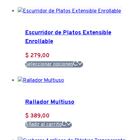
Escurridor de Platos Extensible
Enrollable
$
279,00
Este
Seleccionar opciones
producto
tiene
múltiples
variantes.
Rallador Multiuso
Las
opciones
$
389,00
se
Añadir al carrito
pueden
elegir