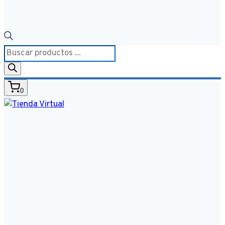
Búsqueda
de
productos
0