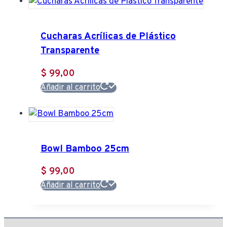
en
la
Cucharas Acrílicas de Plástico
página
Transparente
de
producto
$
99,00
Añadir al carrito
Bowl Bamboo 25cm
$
99,00
Añadir al carrito