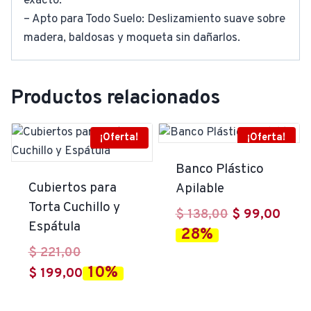
exacto.
– Apto para Todo Suelo: Deslizamiento suave sobre
madera, baldosas y moqueta sin dañarlos.
Productos relacionados
¡Oferta!
¡Oferta!
Banco Plástico
Cubiertos para
Apilable
Torta Cuchillo y
El
El
$
138,00
$
99,00
Espátula
28%
precio
prec
El
$
221,00
original
actu
10%
precio
El
$
199,00
era:
es:
original
precio
$ 138,00.
$ 99