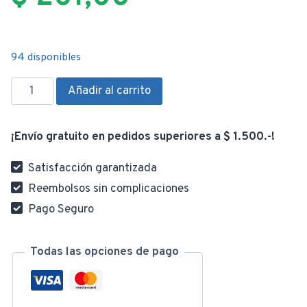
94 disponibles
Burlete
Añadir al carrito
Doble
Junta
¡Envío gratuito en pedidos superiores a $ 1.500.-!
90cm
Aislante
Satisfacción garantizada
Puertas
Reembolsos sin complicaciones
Y
Pago Seguro
Ventanas
Pvc
cantidad
Todas las opciones de pago