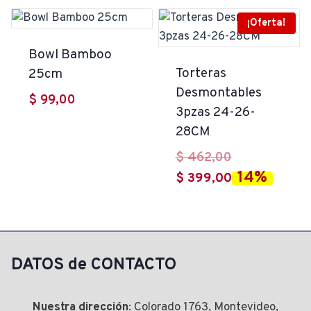
era:
actual
$ 221,00.
es:
¡Oferta!
$ 199,00.
Bowl Bamboo
Torteras
25cm
Desmontables
$
99,00
3pzas 24-26-
28CM
El
$
462,00
14%
precio
El
$
399,00
original
precio
era:
actual
$ 462,00.
es:
$ 399,00.
DATOS de CONTACTO
Nuestra dirección
: Colorado 1763, Montevideo,