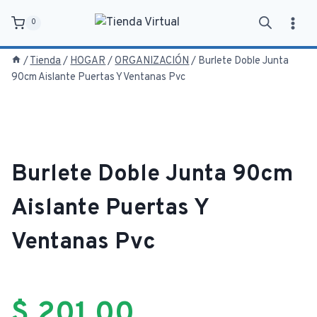
Saltar
0
al
contenido
/
Tienda
/
HOGAR
/
ORGANIZACIÓN
/
Burlete Doble Junta
90cm Aislante Puertas Y Ventanas Pvc
Burlete Doble Junta 90cm
Aislante Puertas Y
Ventanas Pvc
$
201,00