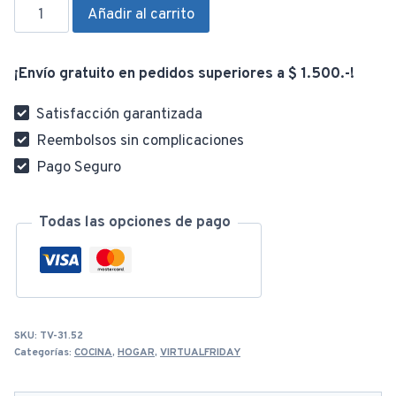
Moldes
Añadir al carrito
Cortantes
para
¡Envío gratuito en pedidos superiores a $ 1.500.-!
Galletas
12pzas
Satisfacción garantizada
cantidad
Reembolsos sin complicaciones
Pago Seguro
Todas las opciones de pago
SKU:
TV-31.52
Categorías:
COCINA
,
HOGAR
,
VIRTUALFRIDAY