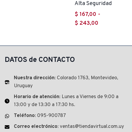
Alta Seguridad
$
167,00
-
Rango
$
243,00
de
precios:
desde
$ 167,00
DATOS de CONTACTO
hasta
$ 243,00
Nuestra dirección
: Colorado 1763, Montevideo,
Uruguay
Horario de atención
: Lunes a Viernes de 9:00 a
13:00 y de 13:30 a 17:30 hs.
Teléfono
: 095-900787
Correo electrónico
: ventas@tiendavirtual.com.uy