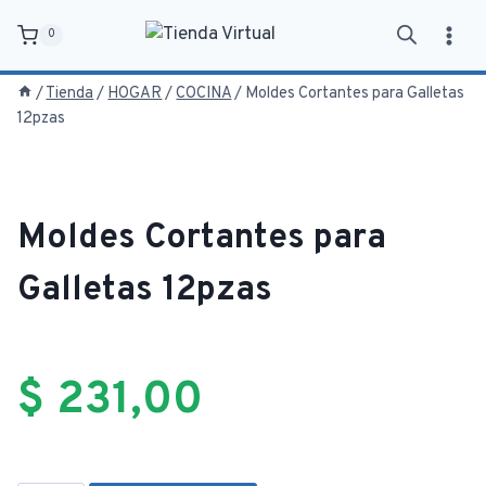
Saltar
0
al
contenido
/
Tienda
/
HOGAR
/
COCINA
/
Moldes Cortantes para Galletas
12pzas
Moldes Cortantes para
Galletas 12pzas
$
231,00