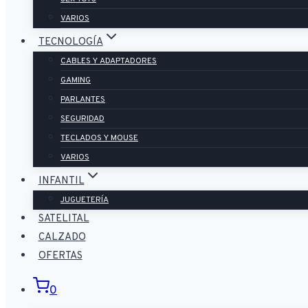
VARIOS
TECNOLOGÍA
CABLES Y ADAPTADORES
GAMING
PARLANTES
SEGURIDAD
TECLADOS Y MOUSE
VARIOS
INFANTIL
JUGUETERÍA
SATELITAL
CALZADO
OFERTAS
0