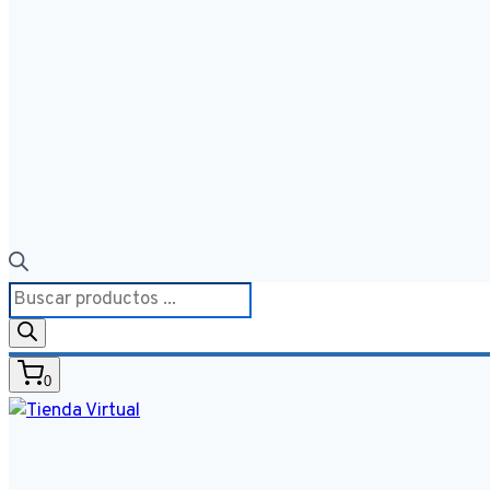
Búsqueda
de
productos
0