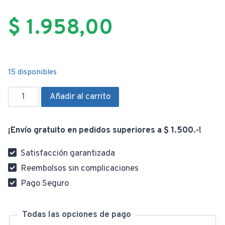
$
1.958,00
15 disponibles
Pala
Añadir al carrito
Para
Pizza
¡Envío gratuito en pedidos superiores a $ 1.500.-!
Con
Mango
Satisfacción garantizada
Madera
Reembolsos sin complicaciones
30cm
Pago Seguro
Y
Cortador
Profesional
Todas las opciones de pago