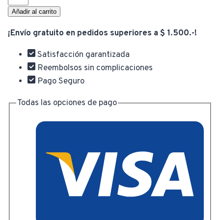
De
Añadir al carrito
Ducha
¡Envío gratuito en pedidos superiores a $ 1.500.-!
Circular
Antideslizante
Satisfacción garantizada
Ayuda
Reembolsos sin complicaciones
Adulto
Pago Seguro
Mayor
cantidad
Todas las opciones de pago