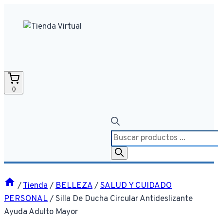
Saltar
al
contenido
0
Búsqueda
de
productos
/
Tienda
/
BELLEZA
/
SALUD Y CUIDADO
PERSONAL
/
Silla De Ducha Circular Antideslizante
Ayuda Adulto Mayor