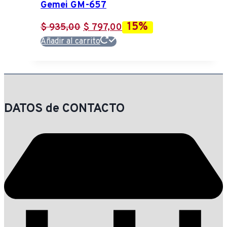
Gemei GM-657
15%
El
El
$
935,00
$
797,00
precio
precio
Añadir al carrito
original
actual
era:
es:
$ 935,00.
$ 797,00.
DATOS de CONTACTO