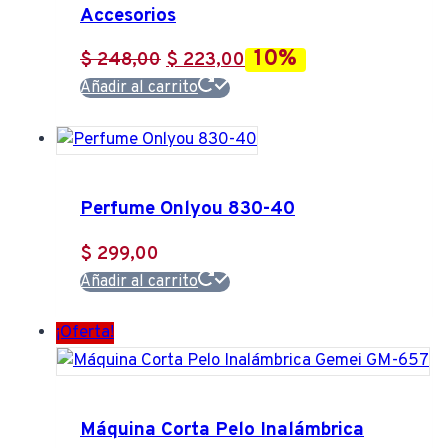
Accesorios
10%
El
El
$
248,00
$
223,00
precio
precio
Añadir al carrito
original
actual
era:
es:
$ 248,00.
$ 223,00.
Perfume Onlyou 830-40
$
299,00
Añadir al carrito
¡Oferta!
Máquina Corta Pelo Inalámbrica