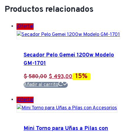
Productos relacionados
¡Oferta!
Secador Pelo Gemei 1200w Modelo
GM-1701
15%
El
El
$
580,00
$
493,00
precio
precio
Añadir al carrito
original
actual
¡Oferta!
era:
es:
$ 580,00.
$ 493,00.
Mini Torno para Uñas a Pilas con