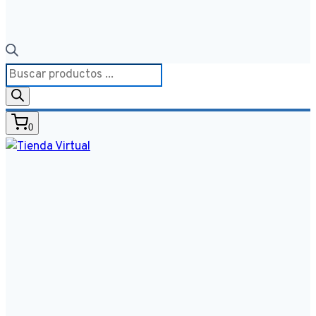
Búsqueda
de
productos
0