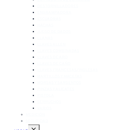
DESTORNILLADORES
ENGRAMPADORA
ESCUADRAS
HACHAS
JUEGO DE DADOS
LLANAS
LLAVES ALLEN
LLAVES COMBINADAS
LLAVES DE ARO
LLAVES DE CAÑO
LLAVES FRANCESAS/INGLESAS
MARTILLOS Y MACETAS
MORSAS Y SARGENTOS
PINZAS Y ALICATES
PISTOLA
SERRUCHOS
VARIOS
MEDICIÓN
SEGURIDAD
Alternar