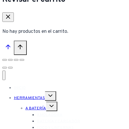
No hay productos en el carrito.
INICIO
Alternar
HERRAMIENTAS
menú
hijo
Alternar
A BATERÍA
menú
hijo
AMOLADORA
BATERÍA Y CARGADOR
FOCO Y LINTERNAS