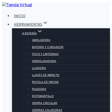
Saltar
al
INICIO
contenido
HERRAMIENTAS
A BATERÍA
AMOLADORA
BATERÍA Y CARGADOR
FOCO Y LINTERNAS
HIDROLAVADORA
LIJADORA
LLAVES DE IMPACTO
PISTOLA DE PINTAR
PULIDORA
ROTOMARTILLO
SIERRA CIRCULAR
SIERRAS CALADORAS