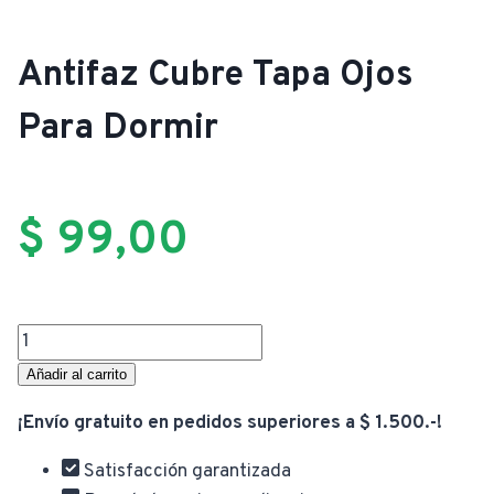
Antifaz Cubre Tapa Ojos
Para Dormir
$
99,00
Antifaz
Cubre
Añadir al carrito
Tapa
¡Envío gratuito en pedidos superiores a $ 1.500.-!
Ojos
Para
Satisfacción garantizada
Dormir