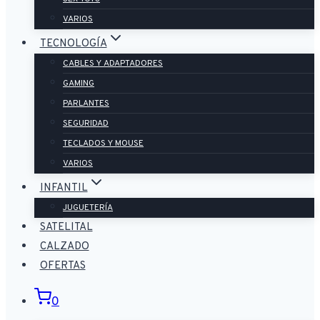
VARIOS
TECNOLOGÍA
CABLES Y ADAPTADORES
GAMING
PARLANTES
SEGURIDAD
TECLADOS Y MOUSE
VARIOS
INFANTIL
JUGUETERÍA
SATELITAL
CALZADO
OFERTAS
0