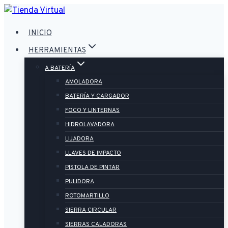
Saltar
al
INICIO
contenido
HERRAMIENTAS
A BATERÍA
AMOLADORA
BATERÍA Y CARGADOR
FOCO Y LINTERNAS
HIDROLAVADORA
LIJADORA
LLAVES DE IMPACTO
PISTOLA DE PINTAR
PULIDORA
ROTOMARTILLO
SIERRA CIRCULAR
SIERRAS CALADORAS