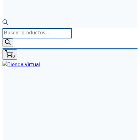
Búsqueda
de
productos
0