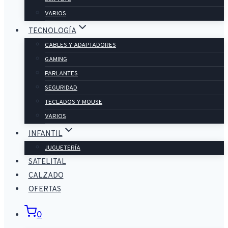
VARIOS
TECNOLOGÍA
CABLES Y ADAPTADORES
GAMING
PARLANTES
SEGURIDAD
TECLADOS Y MOUSE
VARIOS
INFANTIL
JUGUETERÍA
SATELITAL
CALZADO
OFERTAS
0