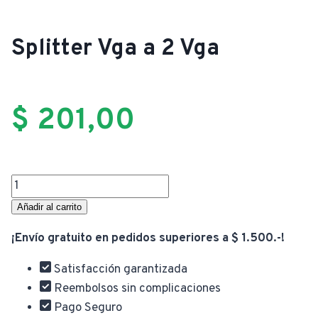
Splitter Vga a 2 Vga
$
201,00
Splitter
Vga
Añadir al carrito
a
¡Envío gratuito en pedidos superiores a $ 1.500.-!
2
Vga
Satisfacción garantizada
cantidad
Reembolsos sin complicaciones
Pago Seguro