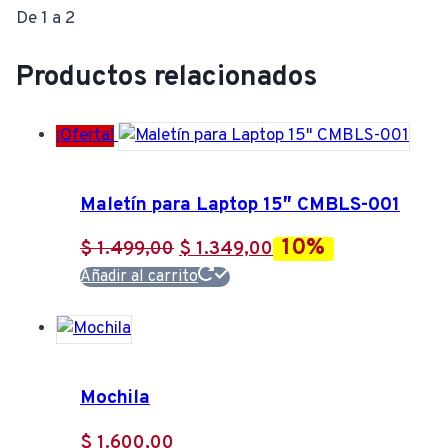
De 1 a 2
Productos relacionados
¡Oferta!
Maletín para Laptop 15″ CMBLS-001
10%
El
El
$
1.499,00
$
1.349,00
precio
precio
Añadir al carrito
original
actual
era:
es:
$ 1.499,00.
$ 1.349,00.
Mochila
$
1.600,00