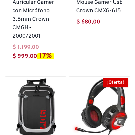
Auricular Gamer
Mouse Gamer Usb
con Micrófono
Crown CMXG-615
3.5mm Crown
$
680,00
CMGH-
2000/2001
El
$
1.199,00
17%
El
precio
$
999,00
precio
original
actual
era:
es:
$ 1.199,00.
¡Oferta!
$ 999,00.