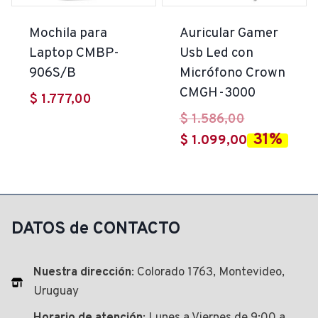
Mochila para
Auricular Gamer
Laptop CMBP-
Usb Led con
906S/B
Micrófono Crown
CMGH-3000
$
1.777,00
El
$
1.586,00
31%
precio
El
$
1.099,00
original
precio
era:
actual
$ 1.586,00.
es:
$ 1.099,00.
DATOS de CONTACTO
Nuestra dirección
: Colorado 1763, Montevideo,
Uruguay
Horario de atención
: Lunes a Viernes de 9:00 a