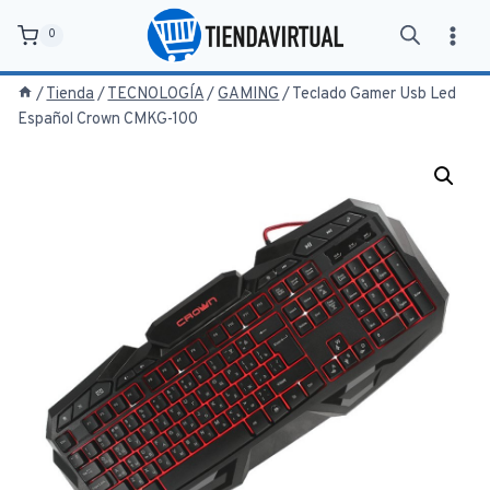
Saltar
0
al
contenido
/
Tienda
/
TECNOLOGÍA
/
GAMING
/
Teclado Gamer Usb Led
Español Crown CMKG-100