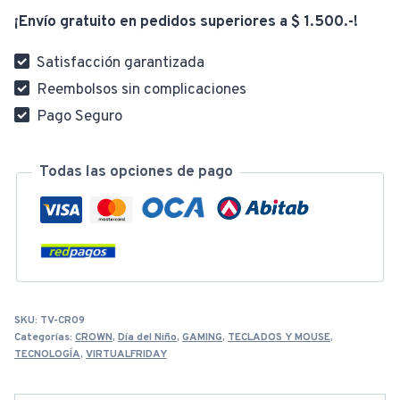
Usb
¡Envío gratuito en pedidos superiores a $ 1.500.-!
Led
Español
Satisfacción garantizada
Crown
Reembolsos sin complicaciones
CMKG-
Pago Seguro
100
cantidad
Todas las opciones de pago
SKU:
TV-CR09
Categorías:
CROWN
,
Día del Niño
,
GAMING
,
TECLADOS Y MOUSE
,
TECNOLOGÍA
,
VIRTUALFRIDAY