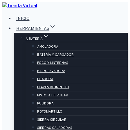
Saltar
al
INICIO
contenido
HERRAMIENTAS
A BATERÍA
AMOLADORA
BATERÍA Y CARGADOR
FOCO Y LINTERNAS
HIDROLAVADORA
LIJADORA
LLAVES DE IMPACTO
PISTOLA DE PINTAR
PULIDORA
ROTOMARTILLO
SIERRA CIRCULAR
SIERRAS CALADORAS