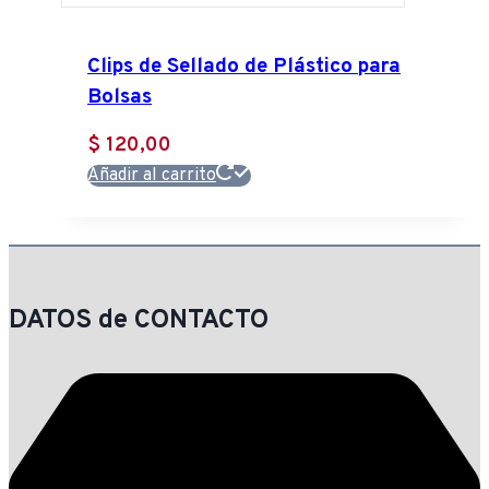
múltiples
variantes.
Clips de Sellado de Plástico para
Las
Bolsas
opciones
se
$
120,00
pueden
Añadir al carrito
elegir
en
la
página
de
DATOS de CONTACTO
producto