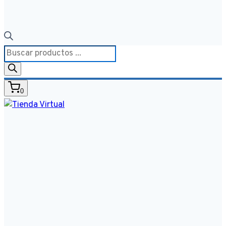
Búsqueda
de
productos
0