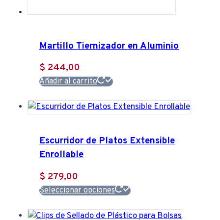
Martillo Tiernizador en Aluminio
$
244,00
Añadir al carrito
Escurridor de Platos Extensible
Enrollable
$
279,00
Este
Seleccionar opciones
producto
tiene