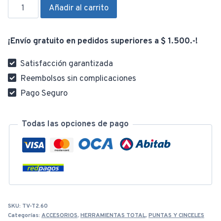
Punta
Añadir al carrito
Cincel
300
¡Envío gratuito en pedidos superiores a $ 1.500.-!
X
18
Satisfacción garantizada
THT4221226
Reembolsos sin complicaciones
cantidad
Pago Seguro
Todas las opciones de pago
SKU:
TV-T2.60
Categorías:
ACCESORIOS
,
HERRAMIENTAS TOTAL
,
PUNTAS Y CINCELES