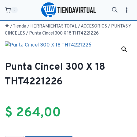
Saltar
0
al
contenido
/
Tienda
/
HERRAMIENTAS TOTAL
/
ACCESORIOS
/
PUNTAS Y
CINCELES
/
Punta Cincel 300 X 18 THT4221226
Punta Cincel 300 X 18
THT4221226
$
264,00