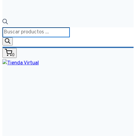
Búsqueda
de
productos
0