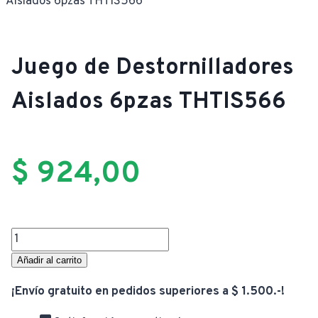
Aislados 6pzas THTIS566
Juego de Destornilladores
Aislados 6pzas THTIS566
$
924,00
Juego
de
Añadir al carrito
Destornilladores
¡Envío gratuito en pedidos superiores a $ 1.500.-!
Aislados
6pzas