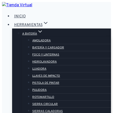
Saltar
al
INICIO
contenido
HERRAMIENTAS
A BATERÍA
AMOLADORA
BATERÍA Y CARGADOR
FOCO Y LINTERNAS
HIDROLAVADORA
LIJADORA
LLAVES DE IMPACTO
PISTOLA DE PINTAR
PULIDORA
ROTOMARTILLO
SIERRA CIRCULAR
SIERRAS CALADORAS