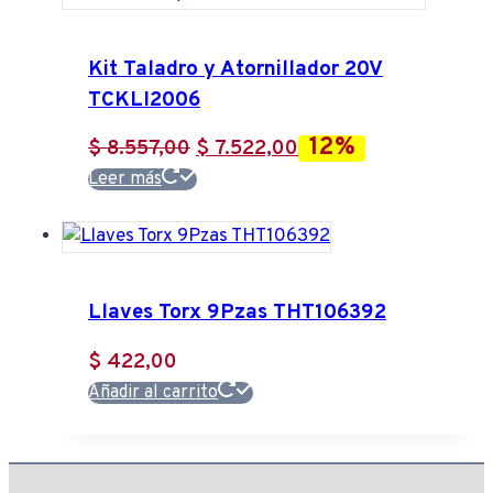
Kit Taladro y Atornillador 20V
TCKLI2006
12%
El
El
$
8.557,00
$
7.522,00
precio
precio
Leer más
original
actual
era:
es:
$ 8.557,00.
$ 7.522,00.
Llaves Torx 9Pzas THT106392
$
422,00
Añadir al carrito