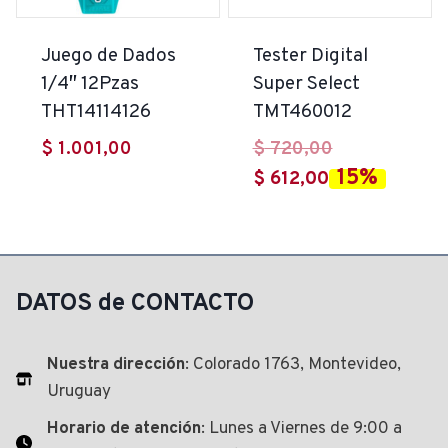
Juego de Dados
Tester Digital
1/4″ 12Pzas
Super Select
THT14114126
TMT460012
El
$
1.001,00
$
720,00
15%
El
precio
$
612,00
precio
original
actual
era:
es:
$ 720,00.
$ 612,00.
DATOS de CONTACTO
Nuestra dirección
: Colorado 1763, Montevideo,
Uruguay
Horario de atención
: Lunes a Viernes de 9:00 a