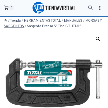
Saltar
0
al
contenido
/
Tienda
/
HERRAMIENTAS TOTAL
/
MANUALES
/
MORSAS Y
SARGENTOS
/
Sargento Prensa 5″ Tipo G THT13151