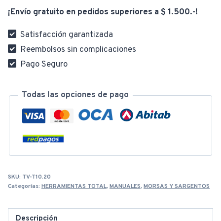
5"
¡Envío gratuito en pedidos superiores a $ 1.500.-!
Tipo
G
Satisfacción garantizada
THT13151
Reembolsos sin complicaciones
cantidad
Pago Seguro
Todas las opciones de pago
SKU:
TV-T10.20
Categorías:
HERRAMIENTAS TOTAL
,
MANUALES
,
MORSAS Y SARGENTOS
Descripción