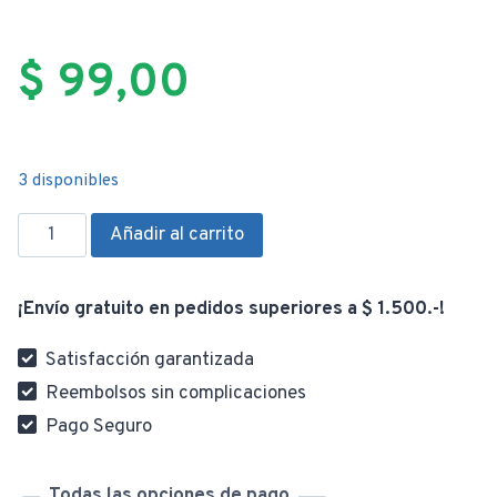
$
99,00
3 disponibles
Porta
Añadir al carrito
Rollo
Toalla
¡Envío gratuito en pedidos superiores a $ 1.500.-!
Adhesivo
de
Satisfacción garantizada
Acero
Reembolsos sin complicaciones
cantidad
Pago Seguro
Todas las opciones de pago