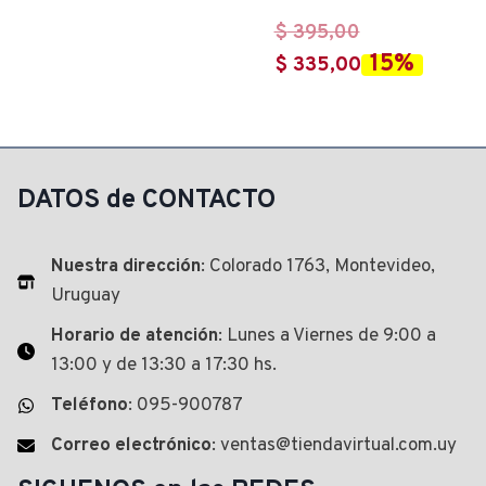
El
$
395,00
15%
precio
El
$
335,00
original
precio
era:
actual
$ 395,00.
es:
$ 335,00.
DATOS de CONTACTO
Nuestra dirección
: Colorado 1763, Montevideo,
Uruguay
Horario de atención
: Lunes a Viernes de 9:00 a
13:00 y de 13:30 a 17:30 hs.
Teléfono
: 095-900787
Correo electrónico
: ventas@tiendavirtual.com.uy