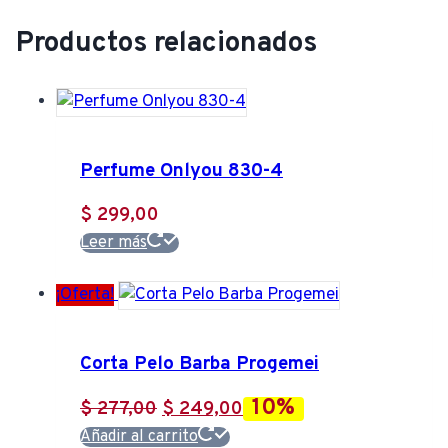
Productos relacionados
Perfume Onlyou 830-4
$
299,00
Leer más
¡Oferta!
Corta Pelo Barba Progemei
10%
El
El
$
277,00
$
249,00
precio
precio
Añadir al carrito