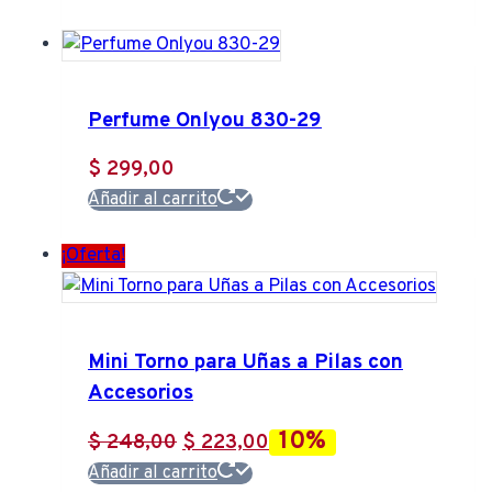
original
actual
era:
es:
$ 277,00.
$ 249,00.
Perfume Onlyou 830-29
$
299,00
Añadir al carrito
¡Oferta!
Mini Torno para Uñas a Pilas con
Accesorios
10%
El
El
$
248,00
$
223,00
precio
precio
Añadir al carrito