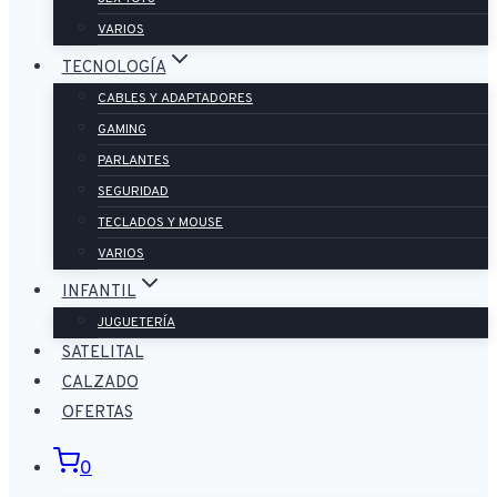
VARIOS
TECNOLOGÍA
CABLES Y ADAPTADORES
GAMING
PARLANTES
SEGURIDAD
TECLADOS Y MOUSE
VARIOS
INFANTIL
JUGUETERÍA
SATELITAL
CALZADO
OFERTAS
0