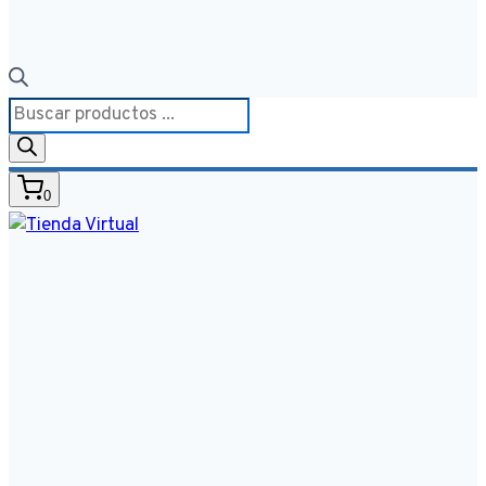
Búsqueda
de
productos
0