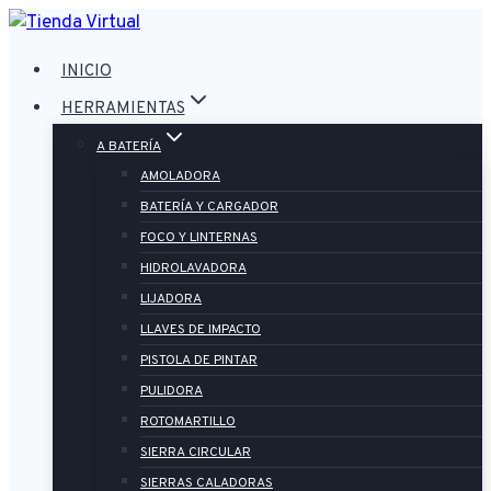
Saltar
al
INICIO
contenido
HERRAMIENTAS
A BATERÍA
AMOLADORA
BATERÍA Y CARGADOR
FOCO Y LINTERNAS
HIDROLAVADORA
LIJADORA
LLAVES DE IMPACTO
PISTOLA DE PINTAR
PULIDORA
ROTOMARTILLO
SIERRA CIRCULAR
SIERRAS CALADORAS