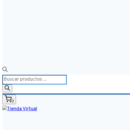
Búsqueda
de
productos
0