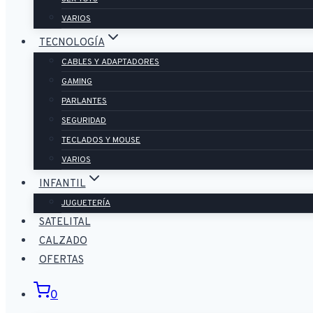
VARIOS
TECNOLOGÍA
CABLES Y ADAPTADORES
GAMING
PARLANTES
SEGURIDAD
TECLADOS Y MOUSE
VARIOS
INFANTIL
JUGUETERÍA
SATELITAL
CALZADO
OFERTAS
0