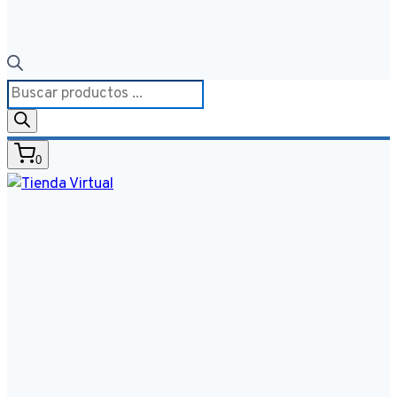
Búsqueda
de
productos
0