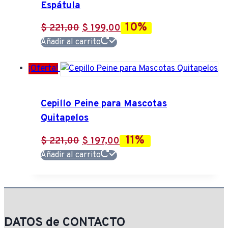
Espátula
10%
El
El
$
221,00
$
199,00
precio
precio
Añadir al carrito
original
actual
¡Oferta!
era:
es:
$ 221,00.
$ 199,00.
Cepillo Peine para Mascotas
Quitapelos
11%
El
El
$
221,00
$
197,00
precio
precio
Añadir al carrito
original
actual
era:
es:
$ 221,00.
$ 197,00.
DATOS de CONTACTO