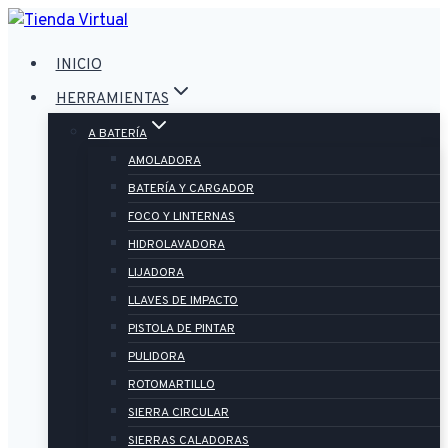
Saltar
al
INICIO
contenido
HERRAMIENTAS
A BATERÍA
AMOLADORA
BATERÍA Y CARGADOR
FOCO Y LINTERNAS
HIDROLAVADORA
LIJADORA
LLAVES DE IMPACTO
PISTOLA DE PINTAR
PULIDORA
ROTOMARTILLO
SIERRA CIRCULAR
SIERRAS CALADORAS