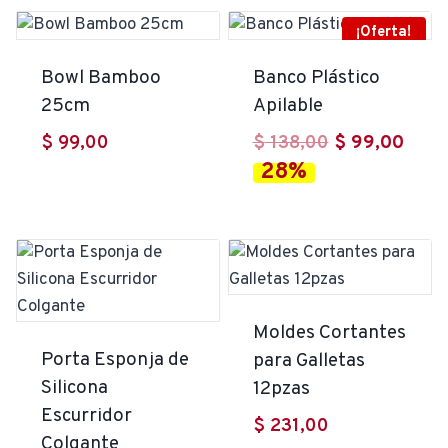
¡Oferta!
Bowl Bamboo
Banco Plástico
25cm
Apilable
El
El
$
99,00
$
138,00
$
99,00
28%
precio
prec
original
actu
era:
es:
$ 138,00.
$ 99
Moldes Cortantes
Porta Esponja de
para Galletas
Silicona
12pzas
Escurridor
$
231,00
Colgante