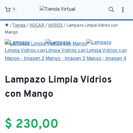
Saltar
0
al
contenido
/
Tienda
/
HOGAR
/
VARIOS
/
Lampazo Limpia Vidrios con
Mango
Lampazo Limpia Vidrios
con Mango
$
230,00