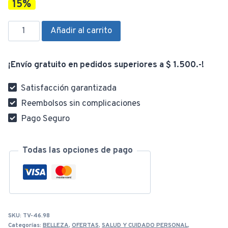
15%
original
act
Exfoliador
Añadir al carrito
Facial
Cepillo
era:
es:
¡Envío gratuito en pedidos superiores a $ 1.500.-!
Masajeador
cantidad
Satisfacción garantizada
$ 320,00.
$ 2
Reembolsos sin complicaciones
Pago Seguro
Todas las opciones de pago
SKU:
TV-46.98
Categorías:
BELLEZA
,
OFERTAS
,
SALUD Y CUIDADO PERSONAL
,