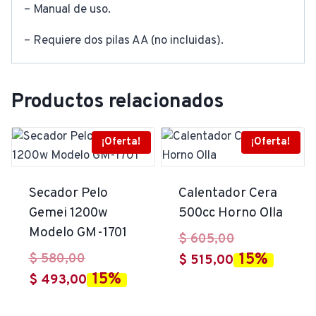
– Manual de uso.
– Requiere dos pilas AA (no incluidas).
Productos relacionados
¡Oferta!
¡Oferta!
Secador Pelo
Calentador Cera
Gemei 1200w
500cc Horno Olla
Modelo GM-1701
El
$
605,00
El
15%
$
580,00
El
precio
$
515,00
15%
precio
El
$
493,00
precio
original
original
precio
actual
era: