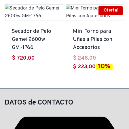
era:
actual
es:
$ 605,00.
$ 580,00.
es:
¡Oferta!
$ 515,00.
$ 493,00.
Secador de Pelo
Mini Torno para
Gemei 2600w
Uñas a Pilas con
GM-1766
Accesorios
El
$
720,00
$
248,00
10%
El
precio
$
223,00
precio
original
actual
era:
es:
$ 248,00.
$ 223,00.
DATOS de CONTACTO