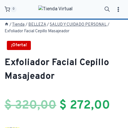
Saltar
0
al
contenido
/
Tienda
/
BELLEZA
/
SALUD Y CUIDADO PERSONAL
/
Exfoliador Facial Cepillo Masajeador
¡Oferta!
Exfoliador Facial Cepillo
Masajeador
El
El
$
320,00
$
272,00
precio
pre