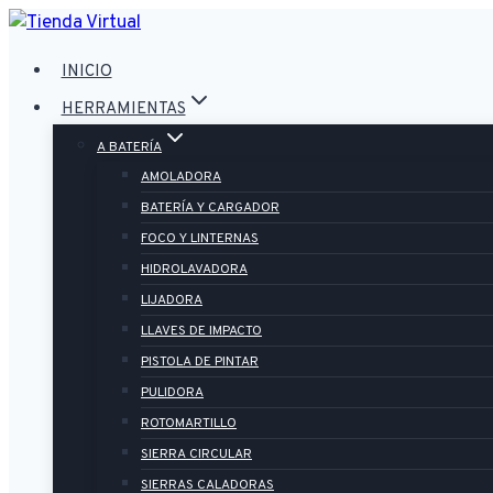
Saltar
al
INICIO
contenido
HERRAMIENTAS
A BATERÍA
AMOLADORA
BATERÍA Y CARGADOR
FOCO Y LINTERNAS
HIDROLAVADORA
LIJADORA
LLAVES DE IMPACTO
PISTOLA DE PINTAR
PULIDORA
ROTOMARTILLO
SIERRA CIRCULAR
SIERRAS CALADORAS