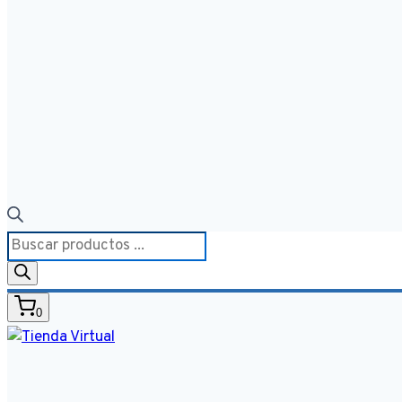
Búsqueda
de
productos
0