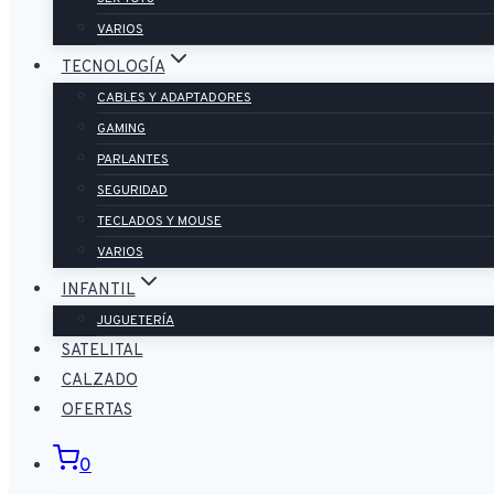
VARIOS
TECNOLOGÍA
CABLES Y ADAPTADORES
GAMING
PARLANTES
SEGURIDAD
TECLADOS Y MOUSE
VARIOS
INFANTIL
JUGUETERÍA
SATELITAL
CALZADO
OFERTAS
0