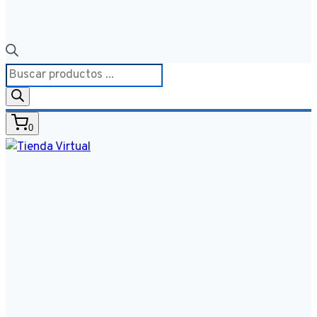
Búsqueda
de
productos
0