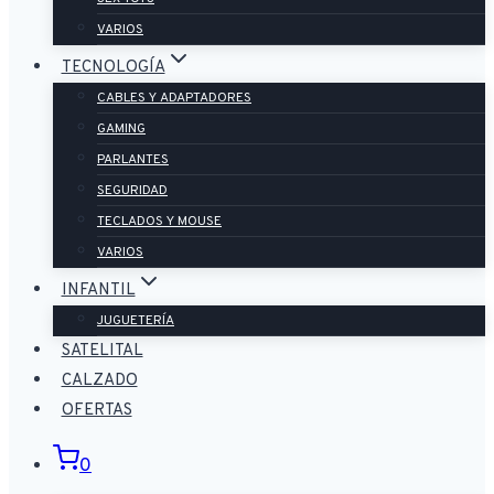
VARIOS
TECNOLOGÍA
CABLES Y ADAPTADORES
GAMING
PARLANTES
SEGURIDAD
TECLADOS Y MOUSE
VARIOS
INFANTIL
JUGUETERÍA
SATELITAL
CALZADO
OFERTAS
0