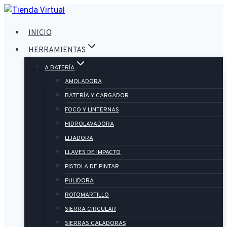
Saltar
al
INICIO
contenido
HERRAMIENTAS
A BATERÍA
AMOLADORA
BATERÍA Y CARGADOR
FOCO Y LINTERNAS
HIDROLAVADORA
LIJADORA
LLAVES DE IMPACTO
PISTOLA DE PINTAR
PULIDORA
ROTOMARTILLO
SIERRA CIRCULAR
SIERRAS CALADORAS