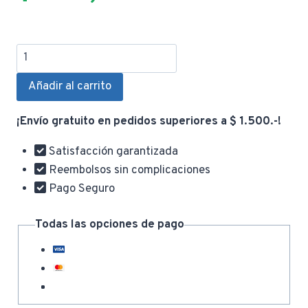
Disco
de
Añadir al carrito
Sierra
185MM
¡Envío gratuito en pedidos superiores a $ 1.500.-!
40D
TAC231415
Satisfacción garantizada
cantidad
Reembolsos sin complicaciones
Pago Seguro
Todas las opciones de pago