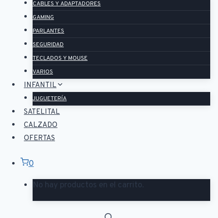
CABLES Y ADAPTADORES
GAMING
PARLANTES
SEGURIDAD
TECLADOS Y MOUSE
VARIOS
INFANTIL
JUGUETERÍA
SATELITAL
CALZADO
OFERTAS
0
No hay productos en el carrito.