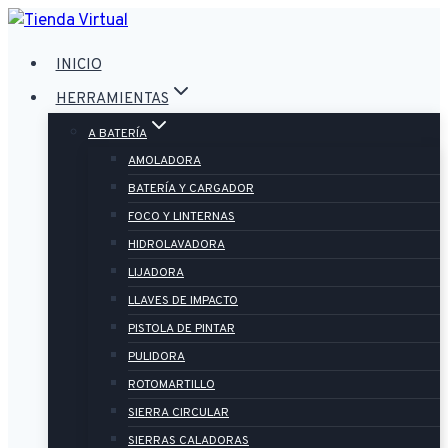
Saltar
al
INICIO
contenido
HERRAMIENTAS
A BATERÍA
AMOLADORA
BATERÍA Y CARGADOR
FOCO Y LINTERNAS
HIDROLAVADORA
LIJADORA
LLAVES DE IMPACTO
PISTOLA DE PINTAR
PULIDORA
ROTOMARTILLO
SIERRA CIRCULAR
SIERRAS CALADORAS