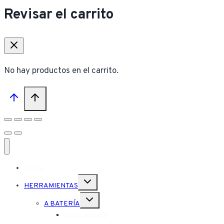
Revisar el carrito
No hay productos en el carrito.
INICIO
Alternar
HERRAMIENTAS
menú
hijo
Alternar
A BATERÍA
menú
hijo
AMOLADORA