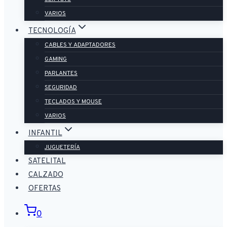
VARIOS
TECNOLOGÍA
CABLES Y ADAPTADORES
GAMING
PARLANTES
SEGURIDAD
TECLADOS Y MOUSE
VARIOS
INFANTIL
JUGUETERÍA
SATELITAL
CALZADO
OFERTAS
0