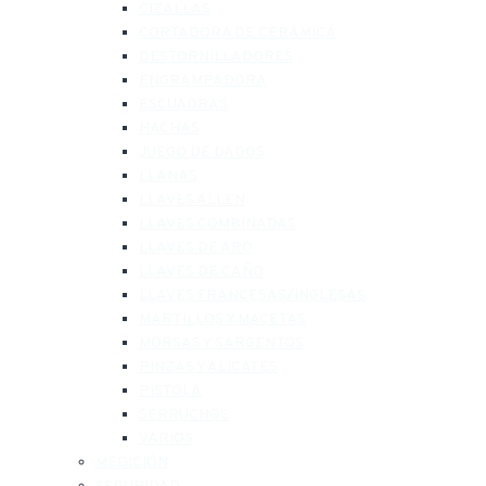
CIZALLAS
CORTADORA DE CERÁMICA
DESTORNILLADORES
ENGRAMPADORA
ESCUADRAS
HACHAS
JUEGO DE DADOS
LLANAS
LLAVES ALLEN
LLAVES COMBINADAS
LLAVES DE ARO
LLAVES DE CAÑO
LLAVES FRANCESAS/INGLESAS
MARTILLOS Y MACETAS
MORSAS Y SARGENTOS
PINZAS Y ALICATES
PISTOLA
SERRUCHOS
VARIOS
MEDICIÓN