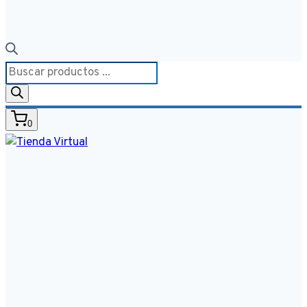
Búsqueda
de
productos
0